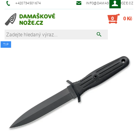
+420734501674
INFO@DAMASKOVE-NOZE.CZ
0
0 Kč
TIP