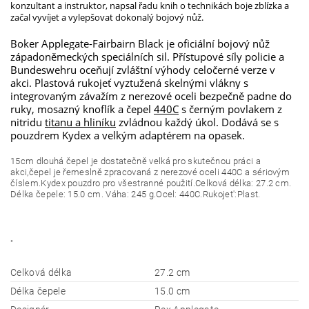
konzultant a instruktor, napsal řadu knih o technikách boje zblízka a
začal vyvíjet a vylepšovat dokonalý bojový nůž.
Boker Applegate-Fairbairn Black je oficiální bojový nůž
západoněmeckých speciálních sil. Přístupové síly policie a
Bundeswehru oceňují zvláštní výhody celočerné verze v
akci. Plastová rukojeť vyztužená skelnými vlákny s
integrovaným závažím z nerezové oceli bezpečně padne do
ruky, mosazný knoflík a čepel
440C
s černým povlakem z
nitridu
titanu a hliníku
zvládnou každý úkol. Dodává se s
pouzdrem Kydex a velkým adaptérem na opasek.
15cm dlouhá čepel je dostatečně velká pro skutečnou práci a
akci,čepel je řemeslně zpracovaná z nerezové oceli 440C a sériovým
číslem.Kydex pouzdro pro všestranné použití.Celková délka: 27.2 cm.
Délka čepele: 15.0 cm. Váha: 245 g.Ocel: 440C.Rukojet':Plast.
"
Celková délka
27.2 cm
Délka čepele
15.0 cm