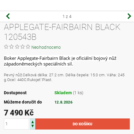
1
z 4
APPLEGATE-FAIRBAIRN BLACK
120543B
Neohodnoceno
Boker Applegate-Fairbairn Black je oficiální bojový nůž
západoněmeckých speciálních sil.
Pevný nůž.Celková délka: 27.2 cm. Délka čepele: 15.0 cm. Váha: 245
g.Ocel: 440C.Rukojet':Plast.
Dostupnost
Skladem
(1 ks)
Můžeme doručit do
12.8.2026
7 490 Kč