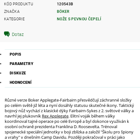
KÓD PRODUKTU
120543B
ZNAČKA
BÖKER
KATEGORIE
NOŽE S PEVNOU ČEPELÍ
Dotaz
POPIS
PARAMETRY
DISKUZE
HODNOCENÍ
Různé verze Boker Applegate-Fairbairn přesvědčují záchranné složky
po celém světě již léta a nyní dosáhly statusu skutečné ikony. Taktický
bojový nůž vychází z klasické dýky Fairbairn-Sykes z 2. světové války a
navrhl jej plukovník
Rex Applegate
. Elitní voják během války
koordinoval tajné operace po celé Evropě a byl dokonce využíván k
osobní ochraně prezidenta Franklina D. Roosevelta. Trénoval
spojenecké speciální jednotky v boji zblízka a založil "Školu pro špiony
a vrahy" v dnešním Camp Davidu. Později pokračoval v práci jako