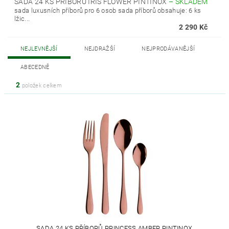
SADA 24 KS PŘÍBORŮ IRIS FLOWER PINTINOX
–
SKLADEM
sada luxusních příborů pro 6 osob sada příborů obsahuje: 6 ks
lžic...
2 290 Kč
NEJLEVNĚJŠÍ
NEJDRAŽŠÍ
NEJPRODÁVANĚJŠÍ
ABECEDNĚ
2
položek celkem
SADA 24 KS PŘÍBORŮ PRINCESS AMBER PINTINOX