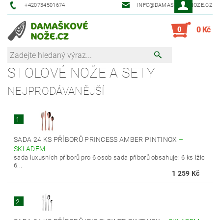
+420734501674
INFO@DAMASKOVE-NOZE.CZ
0
0 Kč
STOLOVÉ NOŽE A SETY
NEJPRODÁVANĚJŠÍ
1.
SADA 24 KS PŘÍBORŮ PRINCESS AMBER PINTINOX
–
SKLADEM
sada luxusních příborů pro 6 osob sada příborů obsahuje: 6 ks lžic
6...
1 259 Kč
2.