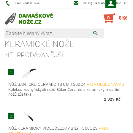
+420734501674
INFO@DAMASKOVE-NOZE.CZ
0
0 Kč
KERAMICKÉ NOŽE
NEJPRODÁVANĚJŠÍ
1.
NŮŽ SANTOKU CERAMIC 18 CM 1300C4
–
NA OBJEDNÁVKU
Kolekce kuchyňských nožů Böker Ceramic s keramickým ostřím
nožů zůstává...
2 329 Kč
2.
NŮŽ KERAMICKÝ VÍCEÚČELOVÝ BÍLÝ 1300C25
–
NA