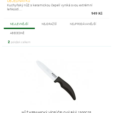
OBJEDNÁVKU
Kuchyňský nůž s keramickou čepelí vyniká svou extrémní
lehkostí....
949 Kč
NEJLEVNĚJŠÍ
NEJDRAŽŠÍ
NEJPRODÁVANĚJŠÍ
ABECEDNĚ
2
položek celkem
NŮŽ KERAMICKÝ VÍCEÚČELOVÝ BÍLÝ 1300C25