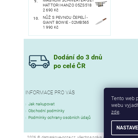
MAGNUM SCHWERTER-SET
HATTORI HANZO 05ZS518
2 690 Kč
NŮŽ S PEVNOU ČEPELÍ -
GIANT BOWIE - 02MB565
1 990 Kč
Dodání do 3 dnů
po celé ČR
INFORMACE PRO VÁS
Tento web p
Jak nakupovat
webu vyjadř
Obchodní podmínky
zde
.
Podmínky ochrany osobních údajů
NASTAVE
2026 © damaskove-noze.cz, všechna práva vyhrazena