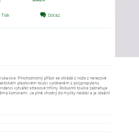
E
BÖKER
Tisk
Dotaz
rukavice. Plnohodnotný příbor se skládá z nože z nerezové
 praktickém plastovém toulci vyrobeném z polypropylenu.
endenci vytvářet stresové trhliny. Robustní toulce zabraňuje
dvěma komorami. Je plně vhodný do myčky nádobí a je ideální