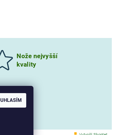
Nože nejvyšší
kvality
OUHLASÍM
Vytvořil Shoptet