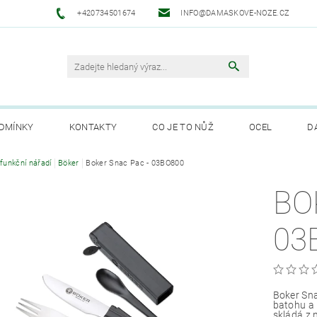
+420734501674
INFO@DAMASKOVE-NOZE.CZ
DMÍNKY
KONTAKTY
CO JE TO NŮŽ
OCEL
D
ANUFAKTURA SOLINGEN
ifunkční nářadí
Böker
Boker Snac Pac - 03BO800
BO
03
Boker Sna
batohu a 
skládá z n