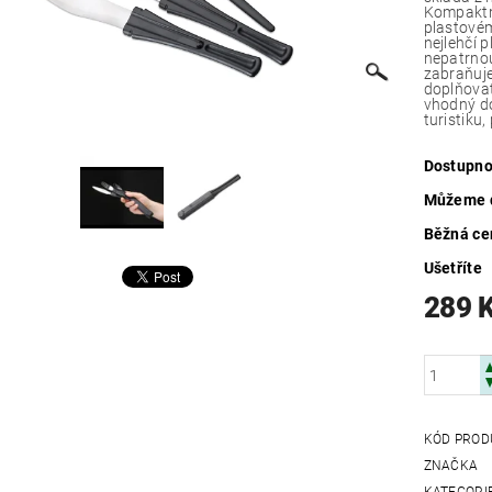
Kompaktní
plastovém
nejlehčí 
nepatrnou
zabraňuje
doplňovat
vhodný do
turistiku
Dostupno
Můžeme d
Běžná ce
Ušetříte
289 
KÓD PROD
ZNAČKA