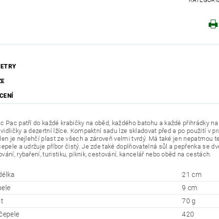
KATEGORI
ETRY
ZE
CENÍ
c Pac patří do každé krabičky na oběd, každého batohu a každé přihrádky na 
, vidličky a dezertní lžíce. Kompaktní sadu lze skladovat před a po použití v
en je nejlehčí plast ze všech a zároveň velmi tvrdý. Má také jen nepatrnou t
čepele a udržuje příbor čistý. Je zde také doplňovatelná sůl a pepřenka se 
ání, rybaření, turistiku, piknik, cestování, kancelář nebo oběd na cestách.
délka
21 cm
pele
9 cm
t
70 g
 čepele
420