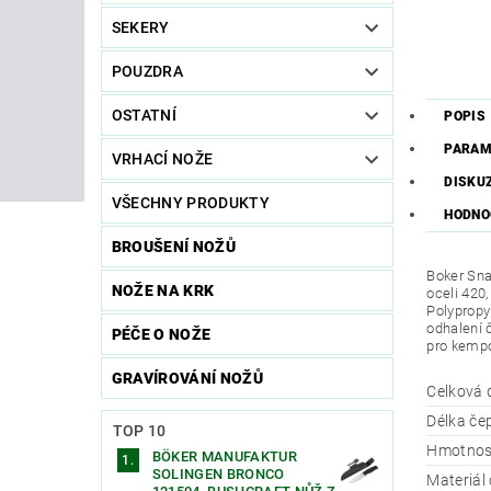
SEKERY
POUZDRA
OSTATNÍ
POPIS
PARAM
VRHACÍ NOŽE
DISKU
VŠECHNY PRODUKTY
HODNO
BROUŠENÍ NOŽŮ
Boker Sna
NOŽE NA KRK
oceli 420
Polypropyl
odhalení 
PÉČE O NOŽE
pro kempov
GRAVÍROVÁNÍ NOŽŮ
Celková 
Délka če
TOP 10
Hmotnos
BÖKER MANUFAKTUR
SOLINGEN BRONCO
Materiál