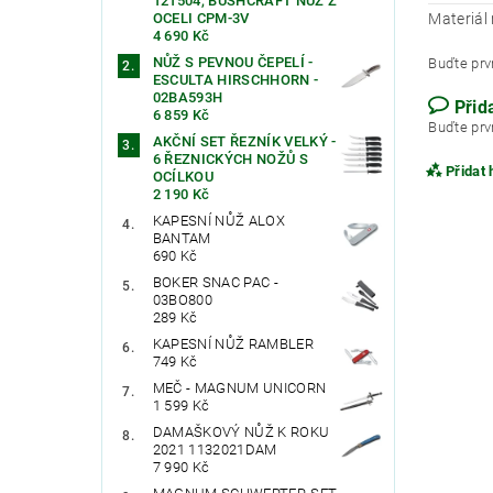
121504, BUSHCRAFT NŮŽ Z
Materiál 
OCELI CPM-3V
4 690 Kč
NŮŽ S PEVNOU ČEPELÍ -
Buďte prvn
ESCULTA HIRSCHHORN -
02BA593H
Přid
6 859 Kč
Buďte prvn
AKČNÍ SET ŘEZNÍK VELKÝ -
6 ŘEZNICKÝCH NOŽŮ S
Přidat
OCÍLKOU
2 190 Kč
KAPESNÍ NŮŽ ALOX
BANTAM
690 Kč
BOKER SNAC PAC -
03BO800
289 Kč
KAPESNÍ NŮŽ RAMBLER
749 Kč
MEČ - MAGNUM UNICORN
1 599 Kč
DAMAŠKOVÝ NŮŽ K ROKU
2021 1132021DAM
Vlože
7 990 Kč