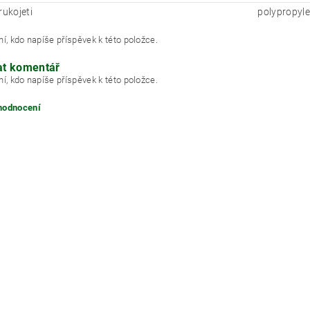
rukojeti
polypropyl
í, kdo napíše příspěvek k této položce.
at komentář
í, kdo napíše příspěvek k této položce.
 hodnocení
ním hodnocení souhlasíte s
podmínkami ochrany osobních údajů