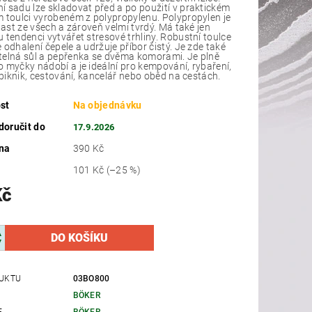
 sadu lze skladovat před a po použití v praktickém
 toulci vyrobeném z polypropylenu. Polypropylen je
plast ze všech a zároveň velmi tvrdý. Má také jen
 tendenci vytvářet stresové trhliny. Robustní toulce
 odhalení čepele a udržuje příbor čistý. Je zde také
elná sůl a pepřenka se dvěma komorami. Je plně
 myčky nádobí a je ideální pro kempování, rybaření,
, piknik, cestování, kancelář nebo oběd na cestách.
st
Na objednávku
oručit do
17.9.2026
na
390 Kč
101 Kč
(–25 %)
Kč
UKTU
03BO800
BÖKER