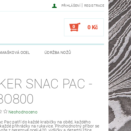
|
PŘIHLÁŠENÍ
REGISTRACE
0
0 Kč
AMAŠKOVÁ OCEL
ÚDRŽBA NOŽŮ
KER SNAC PAC -
BO800
Neohodnoceno
c Pac patří do každé krabičky na oběd, každého
každé přihrádky na rukavice. Plnohodnotný příbor se
ože z nerezové oceli 420, vidličky a dezertní lžíce.