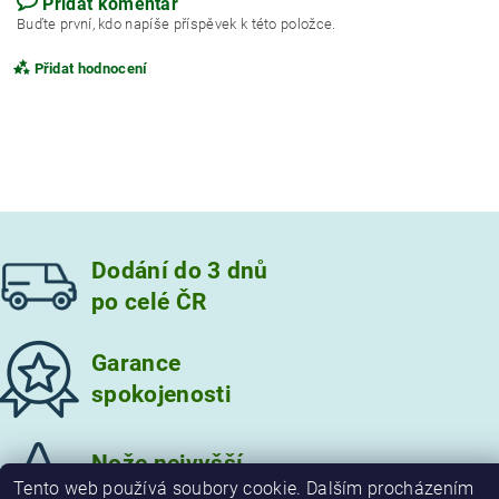
Přidat komentář
Buďte první, kdo napíše příspěvek k této položce.
Přidat hodnocení
Dodání do 3 dnů
po celé ČR
Garance
spokojenosti
Vložením hodnocení souhlasíte s
podmínkami ochrany
osobních údajů
Nože nejvyšší
Tento web používá soubory cookie. Dalším procházením
kvality