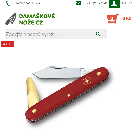
+420734501674
INFO@DAMASKOVE-NOZE.CZ
0
0 Kč
AKCE