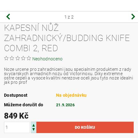
1
z 2
KAPESNÍ NŮŽ
ZAHRADNICKÝ/BUDDING KNIFE
COMBI 2, RED
Neohodnoceno
Noze urcene pro zahradniceni jsou specialnim produktem z rady
svycarskych armadnich nozu od Victorinoxu. Diky extremne
ostre cepeli a vysoce kvalitni nerezove oceli jsou tyto noze idealni
jak pro prof
Dostupnost
Na objednávku
Můžeme doručit do
21.9.2026
849 Kč