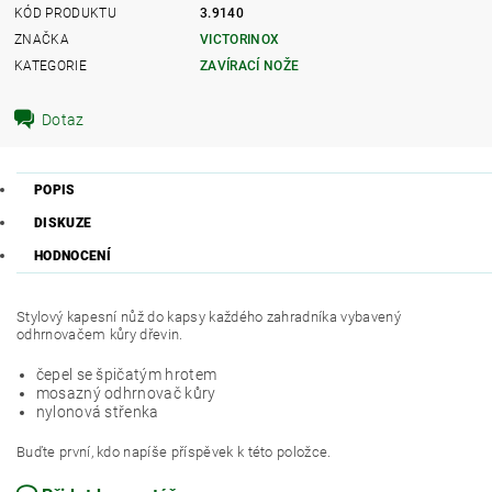
KÓD PRODUKTU
3.9140
ZNAČKA
VICTORINOX
KATEGORIE
ZAVÍRACÍ NOŽE
Dotaz
POPIS
DISKUZE
HODNOCENÍ
Stylový kapesní nůž do kapsy každého zahradníka vybavený
odhrnovačem kůry dřevin.
čepel se špičatým hrotem
mosazný odhrnovač kůry
nylonová střenka
Buďte první, kdo napíše příspěvek k této položce.