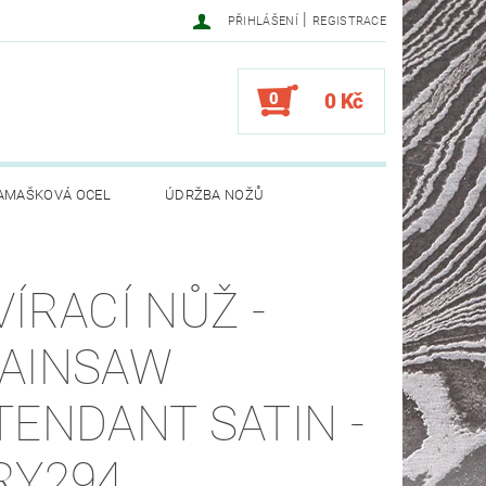
|
PŘIHLÁŠENÍ
REGISTRACE
0
0 Kč
AMAŠKOVÁ OCEL
ÚDRŽBA NOŽŮ
VÍRACÍ NŮŽ -
AINSAW
TENDANT SATIN -
RY294