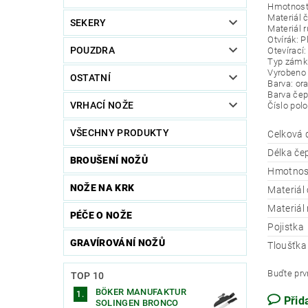
Hmotnost
Materiál 
SEKERY
Materiál r
Otvírák: P
POUZDRA
Otevírací
Typ zámku
Vyrobeno 
OSTATNÍ
Barva: or
Barva čep
VRHACÍ NOŽE
Číslo pol
VŠECHNY PRODUKTY
Celková 
Délka če
BROUŠENÍ NOŽŮ
Hmotnos
NOŽE NA KRK
Materiál
Materiál 
PÉČE O NOŽE
Pojistka
GRAVÍROVÁNÍ NOŽŮ
Tloušťka
Buďte prvn
TOP 10
BÖKER MANUFAKTUR
Přid
SOLINGEN BRONCO