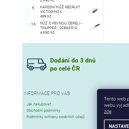
2 690 Kč
KAPESNÍ NŮŽ RECRUIT
VICTORINOX
499 Kč
NŮŽ S PEVNOU ČEPELÍ -
TRAPPER - 02BA351G
4 690 Kč
Dodání do 3 dnů
po celé ČR
INFORMACE PRO VÁS
Tento web p
Jak nakupovat
webu vyjadř
Obchodní podmínky
zde
.
Podmínky ochrany osobních údajů
NASTAVE