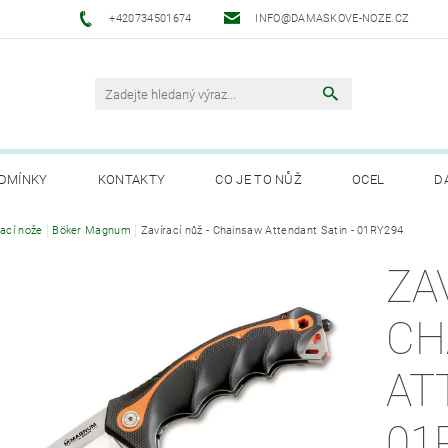
+420734501674
INFO@DAMASKOVE-NOZE.CZ
DMÍNKY
KONTAKTY
CO JE TO NŮŽ
OCEL
D
ANUFAKTURA SOLINGEN
rací nože
Böker Magnum
Zavírací nůž - Chainsaw Attendant Satin - 01RY294
ZA
CH
AT
01