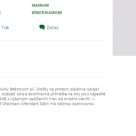
MAGNUM
E
BÖKER MAGNUM
Tisk
Dotaz
luhu řetězových pil. Drážky na prstech, plastová rukojeť
rozbíječ skla a šestihranná přihrádka na bity jsou nápadné
40B s výborným zadržením hran lze snadno otevřít i v
 nůž Chainsaw Attendant Satin má odolnou satinovanou