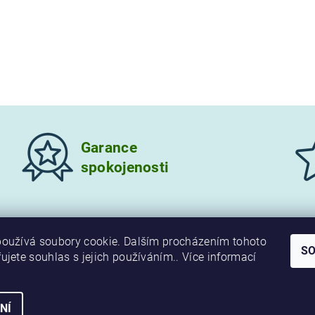
Garance
spokojenosti
oužívá soubory cookie. Dalším procházením tohoto
S
ujete souhlas s jejich používáním.. Více informací
NÍ