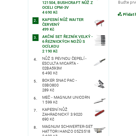
Buďte prvn
121504, BUSHCRAFT NŮŽ Z
OCELI CPM-3V
4 690 Kč
Přidat
KAPESNÍ NŮŽ WAITER
ČERVENÝ
499 Kč
AKČNÍ SET ŘEZNÍK VELKÝ -
6 ŘEZNICKÝCH NOŽŮ S
OCÍLKOU
2 190 Kč
NŮŽ S PEVNOU ČEPELÍ -
ESCULTA MICARTA -
02BA593M
6 490 Kč
BOKER SNAC PAC -
03BO800
289 Kč
Vlože
MEČ - MAGNUM UNICORN
1 599 Kč
KAPESNÍ NŮŽ
ZAHRADNICKÝ 3.9020
690 Kč
MAGNUM SCHWERTER-SET
HATTORI HANZO 05ZS518