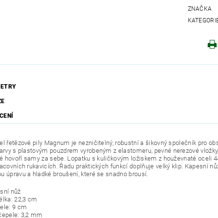
ZNAČKA
KATEGORI
ETRY
ZE
CENÍ
el řetězové pily Magnum je nezničitelný, robustní a šikovný společník pro obs
barvy s plastovým pouzdrem vyrobeným z elastomeru, pevné nerezové vložky, 
eré hovoří samy za sebe. Lopatku s kuličkovým ložiskem z houževnaté oceli 4
racovních rukavicích. Řadu praktických funkcí doplňuje velký klip. Kapesní
u úpravu a hladké broušení, které se snadno brousí.
sní nůž
élka: 22,3 cm
ele: 9 cm
čepele: 3,2 mm