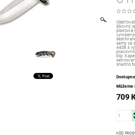
Ošetřovat
šikovný s
plastová 
vyrobeným
šestihran
samy za s
440B s vý
pracovníc
klip. Kap
satinovan
snadno br
Dostupno
Můžeme d
709 
KÓD PROD