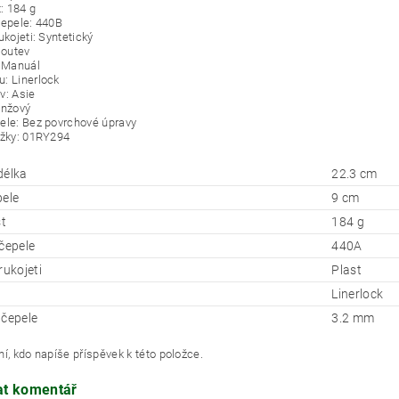
: 184 g
čepele: 440B
ukojeti: Syntetický
loutev
: Manuál
: Linerlock
v: Asie
anžový
ele: Bez povrchové úpravy
ožky: 01RY294
délka
22.3 cm
pele
9 cm
t
184 g
 čepele
440A
rukojeti
Plast
Linerlock
 čepele
3.2 mm
í, kdo napíše příspěvek k této položce.
at komentář