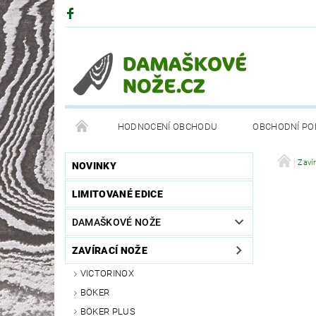
HODNOCENÍ OBCHODU
OBCHODNÍ PO
DRUHY OCELÍ
PARTNEŘI
BÖKEROVA M
Zaví
NOVINKY
LIMITOVANÉ EDICE
DAMAŠKOVÉ NOŽE
ZAVÍRACÍ NOŽE
VICTORINOX
BÖKER
BÖKER PLUS