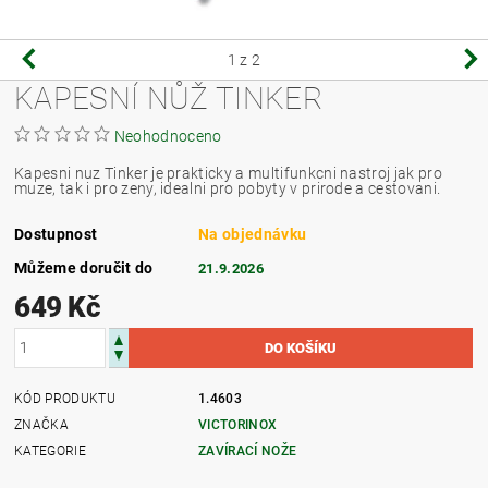
1
z 2
KAPESNÍ NŮŽ TINKER
Neohodnoceno
Kapesni nuz Tinker je prakticky a multifunkcni nastroj jak pro
muze, tak i pro zeny, idealni pro pobyty v prirode a cestovani.
Dostupnost
Na objednávku
Můžeme doručit do
21.9.2026
649 Kč
KÓD PRODUKTU
1.4603
ZNAČKA
VICTORINOX
KATEGORIE
ZAVÍRACÍ NOŽE