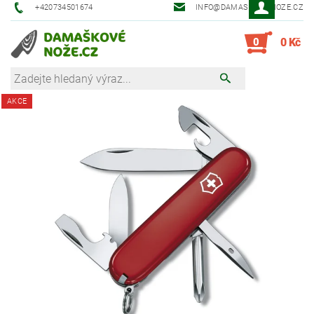
+420734501674
INFO@DAMASKOVE-NOZE.CZ
0
0 Kč
AKCE