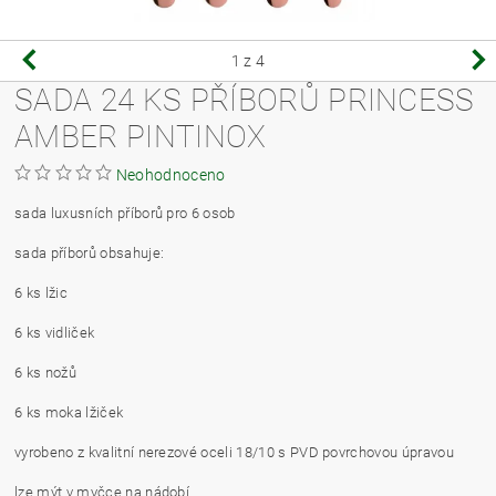
1
z 4
SADA 24 KS PŘÍBORŮ PRINCESS
AMBER PINTINOX
Neohodnoceno
sada luxusních příborů pro 6 osob
sada příborů obsahuje:
6 ks lžic
6 ks vidliček
6 ks nožů
6 ks moka lžiček
vyrobeno z kvalitní nerezové oceli 18/10 s PVD povrchovou úpravou
lze mýt v myčce na nádobí