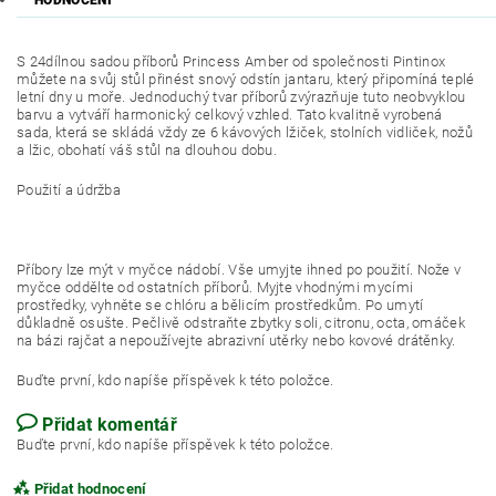
HODNOCENÍ
S 24dílnou sadou příborů Princess Amber od společnosti Pintinox
můžete na svůj stůl přinést snový odstín jantaru, který připomíná teplé
letní dny u moře. Jednoduchý tvar příborů zvýrazňuje tuto neobvyklou
barvu a vytváří harmonický celkový vzhled. Tato kvalitně vyrobená
sada, která se skládá vždy ze 6 kávových lžiček, stolních vidliček, nožů
a lžic, obohatí váš stůl na dlouhou dobu.
Použití a údržba
Příbory lze mýt v myčce nádobí. Vše umyjte ihned po použití. Nože v
myčce oddělte od ostatních příborů. Myjte vhodnými mycími
prostředky, vyhněte se chlóru a bělicím prostředkům. Po umytí
důkladně osušte. Pečlivě odstraňte zbytky soli, citronu, octa, omáček
na bázi rajčat a nepoužívejte abrazivní utěrky nebo kovové drátěnky.
Buďte první, kdo napíše příspěvek k této položce.
Přidat komentář
Buďte první, kdo napíše příspěvek k této položce.
Přidat hodnocení