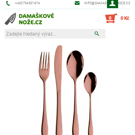
+420734501674
INFO@DAMASKOVE-NOZE.CZ
0
0 Kč