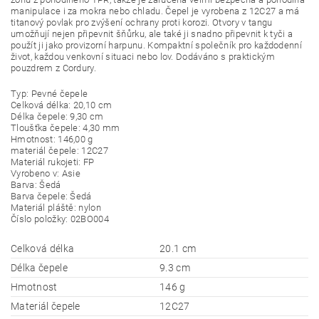
manipulace i za mokra nebo chladu. Čepel je vyrobena z 12C27 a má
titanový povlak pro zvýšení ochrany proti korozi. Otvory v tangu
umožňují nejen připevnit šňůrku, ale také ji snadno připevnit k tyči a
použít ji jako provizorní harpunu. Kompaktní společník pro každodenní
život, každou venkovní situaci nebo lov. Dodáváno s praktickým
pouzdrem z Cordury.
Typ:
Pevné čepele
Celková délka:
20,10 cm
Délka čepele:
9,30 cm
Tloušťka čepele:
4,30 mm
Hmotnost:
146,00 g
materiál čepele:
12C27
Materiál rukojeti:
FP
Vyrobeno v:
Asie
Barva:
Šedá
Barva čepele:
Šedá
Materiál pláště:
nylon
Číslo položky:
02BO004
Celková délka
20.1 cm
Délka čepele
9.3 cm
Hmotnost
146 g
Materiál čepele
12C27