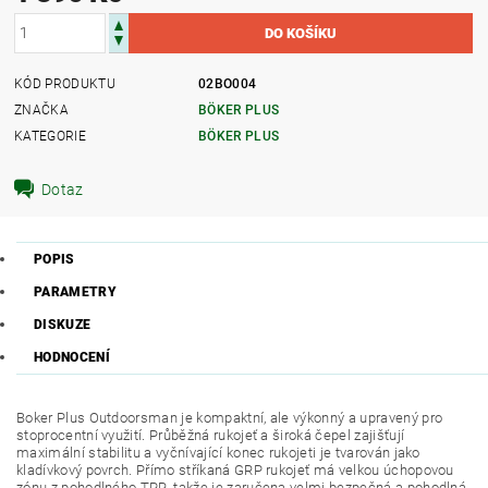
KÓD PRODUKTU
02BO004
ZNAČKA
BÖKER PLUS
KATEGORIE
BÖKER PLUS
Dotaz
POPIS
PARAMETRY
DISKUZE
HODNOCENÍ
Boker Plus Outdoorsman je kompaktní, ale výkonný a upravený pro
stoprocentní využití. Průběžná rukojeť a široká čepel zajišťují
maximální stabilitu a vyčnívající konec rukojeti je tvarován jako
kladívkový povrch. Přímo stříkaná GRP rukojeť má velkou úchopovou
zónu z pohodlného TPR, takže je zaručena velmi bezpečná a pohodlná