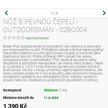
1
z 3
NŮŽ S PEVNOU ČEPELÍ -
OUTDOORSMAN - 02BO004
Neohodnoceno
Boker Plus Outdoorsman je kompaktní, ale výkonný a upravený
pro stoprocentní využití. Průběžná rukojeť a široká čepel zajišťují
maximální stabilitu a vyčnívající konec rukojeti je tvarován jako
kladívkový povrch. Přímo stříkaná GRP rukojeť má velkou
úchopovou zónu z pohodlného TPR, takže je zaručena velmi
bezpečná a pohodlná manipulace i za mokra nebo chladu. Čepel
je vyrobena z 12C27 a má titanový povlak pro zvýšení ochrany
proti korozi. Otvory v tangu umožňují nejen připevnit šňůrku, ale
také ji snadno připevnit k tyči a použít ji jako provizorní harpunu.
Kompaktní společník pro každodenní život, každou venkovní
situaci nebo lov. Dodáváno s praktickým pouzdrem z Cordury.
Dostupnost
Skladem
(1 ks)
Můžeme doručit do
11.8.2026
1 390 Kč