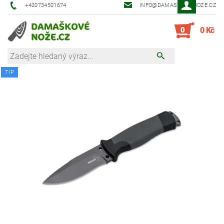
+420734501674
INFO@DAMASKOVE-NOZE.CZ
0
0 Kč
TIP