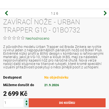
1
z 6
ZAVÍRACÍ NOŽE - URBAN
TRAPPER G10 - 01BO732
Neohodnoceno
Z původního modelu Urban Trapper od Brada Zinkera se rychle
vyvinul jeden z nejpopulárnějších pánských nožů od Boker Plus.
Extrémně nízký profil a štíhlý design v kombinaci s rafinovanými
materiály, jako je VG-10, titan a kloub IKBS, mají za následek
neporovnatelný kapesní nůž pro náročné chutě. Nová verze
nabízí další stupnice na titanové rukojeti, které kromě speciální
vizuální přitažlivosti poskytují o něco plnější pocit z uchopení.
Dostupnost
Na objednávku
Můžeme doručit do
21.9.2026
2 699 Kč