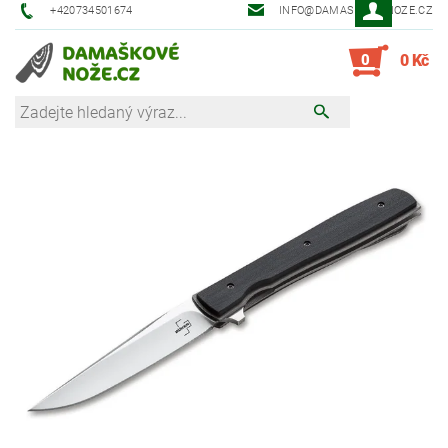
+420734501674
INFO@DAMASKOVE-NOZE.CZ
0
0 Kč