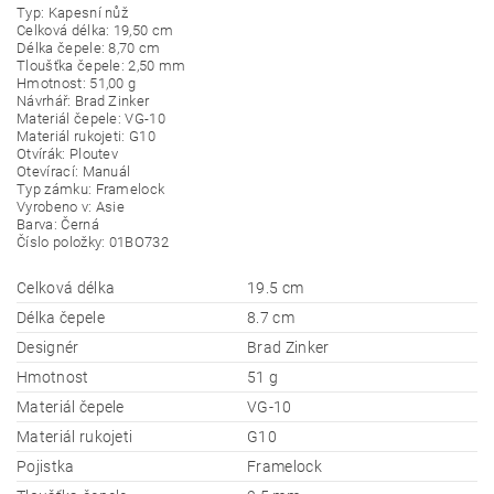
Typ: Kapesní nůž
Celková délka: 19,50 cm
Délka čepele: 8,70 cm
Tloušťka čepele: 2,50 mm
Hmotnost: 51,00 g
Návrhář: Brad Zinker
Materiál čepele: VG-10
Materiál rukojeti: G10
Otvírák: Ploutev
Otevírací: Manuál
Typ zámku: Framelock
Vyrobeno v: Asie
Barva: Černá
Číslo položky: 01BO732
Celková délka
19.5 cm
Délka čepele
8.7 cm
Designér
Brad Zinker
Hmotnost
51 g
Materiál čepele
VG-10
Materiál rukojeti
G10
Pojistka
Framelock