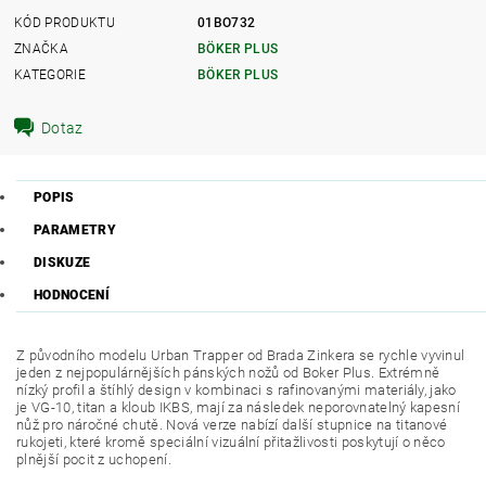
KÓD PRODUKTU
01BO732
ZNAČKA
BÖKER PLUS
KATEGORIE
BÖKER PLUS
Dotaz
POPIS
PARAMETRY
DISKUZE
HODNOCENÍ
Z původního modelu Urban Trapper od Brada Zinkera se rychle vyvinul
jeden z nejpopulárnějších pánských nožů od Boker Plus. Extrémně
nízký profil a štíhlý design v kombinaci s rafinovanými materiály, jako
je VG-10, titan a kloub IKBS, mají za následek neporovnatelný kapesní
nůž pro náročné chutě. Nová verze nabízí další stupnice na titanové
rukojeti, které kromě speciální vizuální přitažlivosti poskytují o něco
plnější pocit z uchopení.