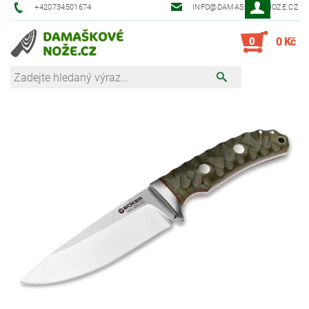
+420734501674
INFO@DAMASKOVE-NOZE.CZ
0
0 Kč