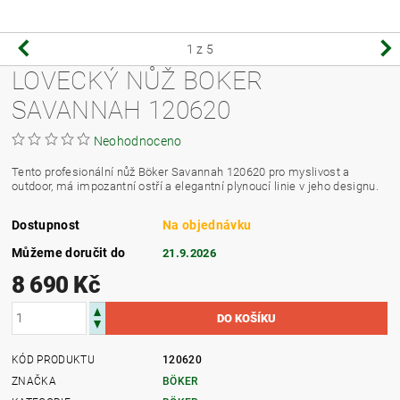
1
z 5
LOVECKÝ NŮŽ BOKER
SAVANNAH 120620
Neohodnoceno
Tento profesionální nůž Böker Savannah 120620 pro myslivost a
outdoor, má impozantní ostří a elegantní plynoucí linie v jeho designu.
Dostupnost
Na objednávku
Můžeme doručit do
21.9.2026
8 690 Kč
KÓD PRODUKTU
120620
ZNAČKA
BÖKER