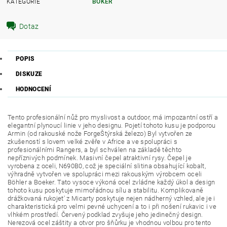
KATEGORIE
BÖKER
Dotaz
POPIS
DISKUZE
HODNOCENÍ
Tento profesionální nůž pro myslivost a outdoor, má impozantní ostří a
elegantní plynoucí linie v jeho designu. Pojetí tohoto kusu je podporou
Armin (od rakouské nože ForgeŠtýrská železo) Byl vytvořen ze
zkušeností s lovem velké zvěře v Africe a ve spolupráci s
profesionálními Rangers, a byl schválen na základě těchto
nepříznivých podmínek. Masivní čepel atraktivní rysy. Čepel je
vyrobena z oceli, N690B0, což je speciální slitina obsahující kobalt,
výhradně vytvořen ve spolupráci mezi rakouským výrobcem oceli
Böhler a Boeker. Tato vysoce výkoná ocel zvládne každý úkol a design
tohoto kusu poskytuje mimořádnou sílu a stabilitu. Komplikovaně
drážkovaná rukojet' z Micarty poskytuje nejen nádherný vzhled, ale je i
charakteristická pro velmi pevné uchycení a to i při nošení rukavic i ve
vlhkém prostředí. Červený podklad zvyšuje jeho jedinečný design.
Nerezová ocel záštity a otvor pro šňůrku je vhodnou volbou pro tento