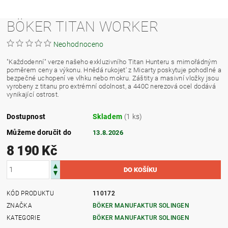
BÖKER TITAN WORKER
Neohodnoceno
"Každodenní" verze našeho exkluzivního Titan Hunteru s mimořádným
poměrem ceny a výkonu. Hnědá rukojet' z Micarty poskytuje pohodlné a
bezpečné uchopení ve vlhku nebo mokru. Záštity a masivní vložky jsou
vyrobeny z titanu pro extrémní odolnost, a 440C nerezová ocel dodává
vynikající ostrost.
Dostupnost
Skladem
(1 ks)
Můžeme doručit do
13.8.2026
8 190 Kč
KÓD PRODUKTU
110172
ZNAČKA
BÖKER MANUFAKTUR SOLINGEN
KATEGORIE
BÖKER MANUFAKTUR SOLINGEN