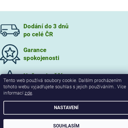
Dodání do 3 dnů
po celé ČR
Garance
spokojenosti
Vložením hodnocení souhlasíte s
podmínkami ochrany
osobních údajů
Nože nejvyšší
Tento web používá soubory cookie. Dalším procházením
kvality
tohoto webu vyjadřujete souhlas s jejich používáním.. Více
informací
zde
.
2026 © damaskove-noze.cz, všechna práva vyhrazena
NASTAVENÍ
Vytvořil Shoptet
SOUHLASÍM