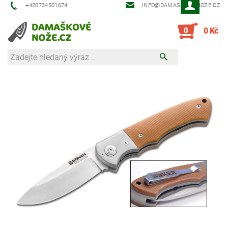
+420734501674
INFO@DAMASKOVE-NOZE.CZ
0
0 Kč