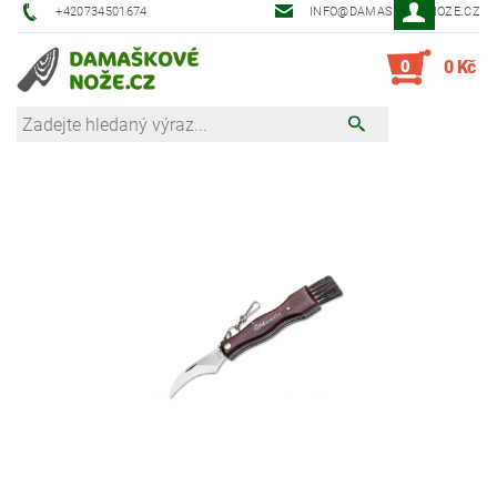
+420734501674
INFO@DAMASKOVE-NOZE.CZ
0
0 Kč