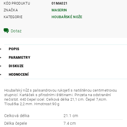
KÓD PRODUKTU
01MA021
ZNAČKA
MASERIN
KATEGORIE
HOUBAŘSKÉ NOŽE
Dotaz
POPIS
PARAMETRY
DISKUZE
HODNOCENÍ
Houbařský nůž s palisandrovou rukojeťí s natištěnou centimetrovou
stupnicí. Kartáček s přírodními štětinami. Pinzeta na odstranění
nečistot. 440 čepel ocel. Celková délka 21,1 cm. Čepel 7,4cm.
Tloušťka 2,2 mm. Hmotnost 90 g
Celková délka
21.1 cm
Délka čepele
7.4 cm