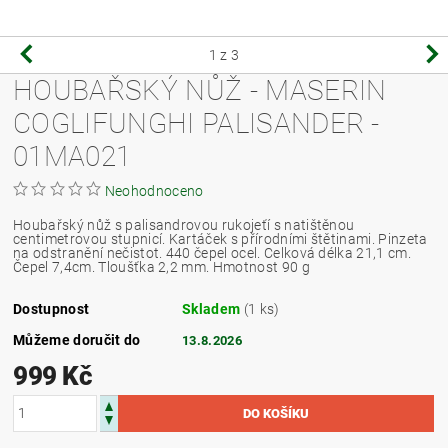
1
z 3
HOUBAŘSKÝ NŮŽ - MASERIN
COGLIFUNGHI PALISANDER -
01MA021
Neohodnoceno
Houbařský nůž s palisandrovou rukojeťí s natištěnou
centimetrovou stupnicí. Kartáček s přírodními štětinami. Pinzeta
na odstranění nečistot. 440 čepel ocel. Celková délka 21,1 cm.
Čepel 7,4cm. Tloušťka 2,2 mm. Hmotnost 90 g
Dostupnost
Skladem
(1 ks)
Můžeme doručit do
13.8.2026
999 Kč