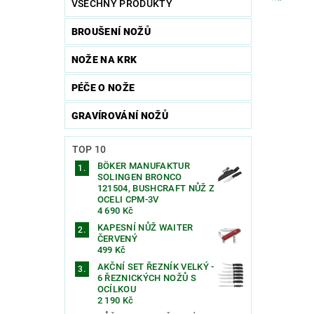
VŠECHNY PRODUKTY
BROUŠENÍ NOŽŮ
NOŽE NA KRK
PÉČE O NOŽE
GRAVÍROVÁNÍ NOŽŮ
TOP 10
BÖKER MANUFAKTUR
Vlože
SOLINGEN BRONCO
121504, BUSHCRAFT NŮŽ Z
OCELI CPM-3V
4 690 Kč
KAPESNÍ NŮŽ WAITER
ČERVENÝ
499 Kč
AKČNÍ SET ŘEZNÍK VELKÝ -
6 ŘEZNICKÝCH NOŽŮ S
OCÍLKOU
2 190 Kč