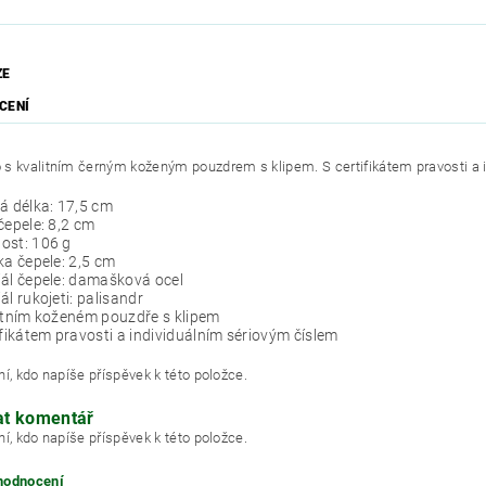
ZE
CENÍ
s kvalitním černým koženým pouzdrem s klipem. S certifikátem pravosti a 
á délka: 17,5 cm
čepele: 8,2 cm
ost: 106 g
ka čepele: 2,5 cm
ál čepele: damašková ocel
ál rukojeti: palisandr
itním koženém pouzdře s klipem
ifikátem pravosti a individuálním sériovým číslem
í, kdo napíše příspěvek k této položce.
at komentář
í, kdo napíše příspěvek k této položce.
 hodnocení