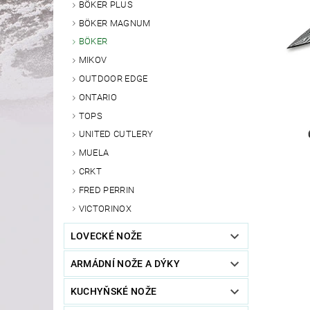
BÖKER PLUS
BÖKER MAGNUM
BÖKER
MIKOV
OUTDOOR EDGE
ONTARIO
TOPS
UNITED CUTLERY
MUELA
CRKT
FRED PERRIN
VICTORINOX
LOVECKÉ NOŽE
ARMÁDNÍ NOŽE A DÝKY
KUCHYŇSKÉ NOŽE