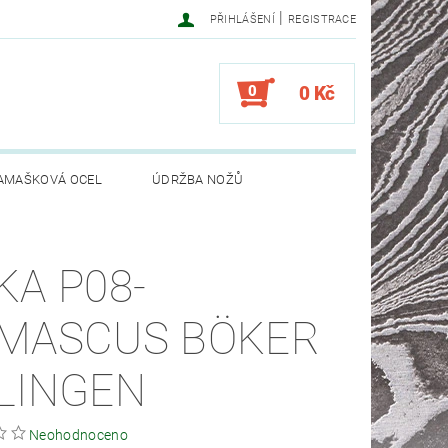
|
PŘIHLÁŠENÍ
REGISTRACE
0
0 Kč
AMAŠKOVÁ OCEL
ÚDRŽBA NOŽŮ
KA P08-
MASCUS BÖKER
LINGEN
Neohodnoceno