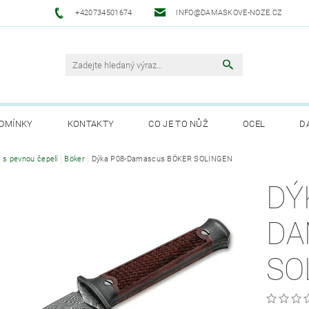
+420734501674
INFO@DAMASKOVE-NOZE.CZ
DMÍNKY
KONTAKTY
CO JE TO NŮŽ
OCEL
D
ANUFAKTURA SOLINGEN
 s pevnou čepelí
Böker
Dýka P08-Damascus BÖKER SOLINGEN
DÝ
DA
SO