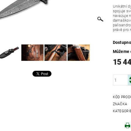
Unikátní 
spojuje sv
navazuje n
damaškovou
palisandro
právě pro 
Dostupno
Můžeme d
15 4
KÓD PROD
ZNAČKA
KATEGORI