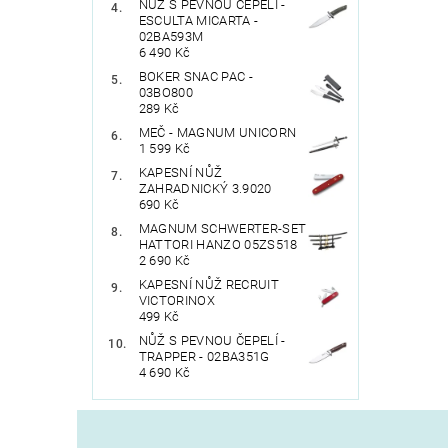
NŮŽ S PEVNOU ČEPELÍ -
ESCULTA MICARTA -
02BA593M
6 490 Kč
BOKER SNAC PAC -
03BO800
289 Kč
MEČ - MAGNUM UNICORN
1 599 Kč
KAPESNÍ NŮŽ
ZAHRADNICKÝ 3.9020
690 Kč
MAGNUM SCHWERTER-SET
HATTORI HANZO 05ZS518
2 690 Kč
KAPESNÍ NŮŽ RECRUIT
VICTORINOX
499 Kč
NŮŽ S PEVNOU ČEPELÍ -
TRAPPER - 02BA351G
4 690 Kč