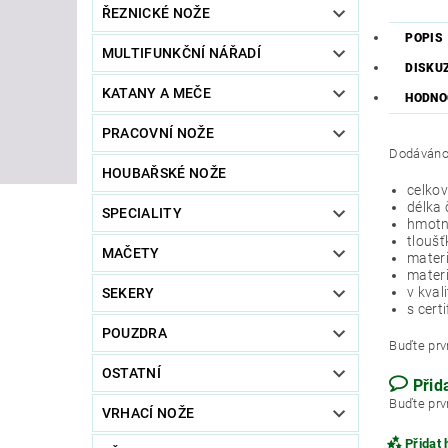
ŘEZNICKÉ NOŽE
POPIS
MULTIFUNKČNÍ NÁŘADÍ
DISKU
KATANY A MEČE
HODNO
PRACOVNÍ NOŽE
Dodáváno 
HOUBAŘSKÉ NOŽE
celkov
délka 
SPECIALITY
hmotn
tloušť
MAČETY
materi
materi
v kval
SEKERY
s cert
POUZDRA
Buďte prvn
OSTATNÍ
Přid
Buďte prvn
VRHACÍ NOŽE
Přidat