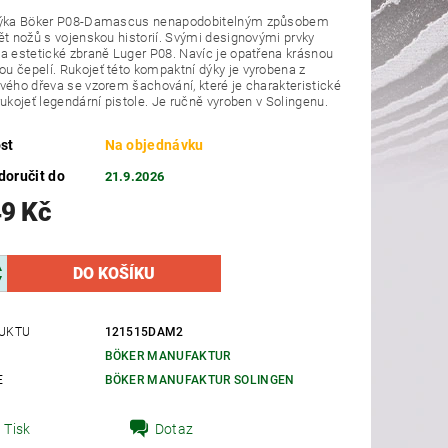
dýka Böker P08-Damascus nenapodobitelným způsobem
ět nožů s vojenskou historií. Svými designovými prvky
a estetické zbraně Luger P08. Navíc je opatřena krásnou
 čepelí. Rukojeť této kompaktní dýky je vyrobena z
vého dřeva se vzorem šachování, které je charakteristické
rukojeť legendární pistole. Je ručně vyroben v Solingenu.
st
Na objednávku
oručit do
21.9.2026
49 Kč
UKTU
121515DAM2
BÖKER MANUFAKTUR
E
BÖKER MANUFAKTUR SOLINGEN
Tisk
Dotaz