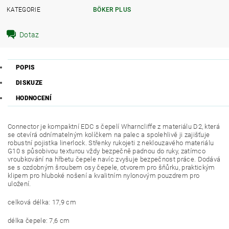
KATEGORIE
BÖKER PLUS
Dotaz
POPIS
DISKUZE
HODNOCENÍ
Connector je kompaktní EDC s čepelí Wharncliffe z materiálu D2, která
se otevírá odnímatelným kolíčkem na palec a spolehlivě ji zajišťuje
robustní pojistka linerlock. Střenky rukojeti z neklouzavého materiálu
G10 s působivou texturou vždy bezpečně padnou do ruky, zatímco
vroubkování na hřbetu čepele navíc zvyšuje bezpečnost práce. Dodává
se s ozdobným šroubem osy čepele, otvorem pro šňůrku, praktickým
klipem pro hluboké nošení a kvalitním nylonovým pouzdrem pro
uložení.
celková délka: 17,9 cm
délka čepele: 7,6 cm