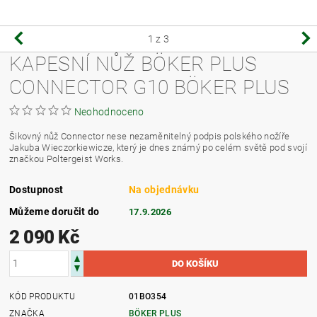
1
z 3
KAPESNÍ NŮŽ BÖKER PLUS
CONNECTOR G10 BÖKER PLUS
Neohodnoceno
Šikovný nůž Connector nese nezaměnitelný podpis polského nožíře
Jakuba Wieczorkiewicze, který je dnes známý po celém světě pod svojí
značkou Poltergeist Works.
Dostupnost
Na objednávku
Můžeme doručit do
17.9.2026
2 090 Kč
KÓD PRODUKTU
01BO354
ZNAČKA
BÖKER PLUS