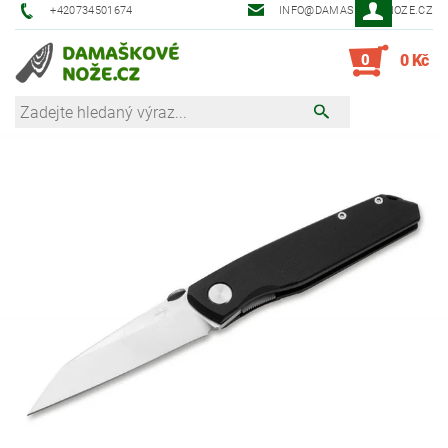
+420734501674
INFO@DAMASKOVE-NOZE.CZ
0
0 Kč