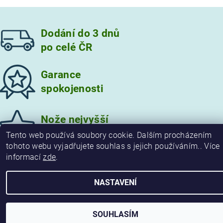
Dodání do 3 dnů
po celé ČR
Garance
spokojenosti
Vložením hodnocení souhlasíte s
podmínkami ochrany
osobních údajů
Nože nejvyšší
kvality
Tento web používá soubory cookie. Dalším procházením
tohoto webu vyjadřujete souhlas s jejich používáním.. Více
informací
zde
.
2026 © damaskove-noze.cz, všechna práva vyhrazena
NASTAVENÍ
Vytvořil Shoptet
SOUHLASÍM