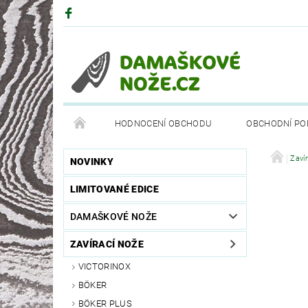
HODNOCENÍ OBCHODU
OBCHODNÍ PO
DRUHY OCELÍ
PARTNEŘI
BÖKEROVA M
Zaví
NOVINKY
LIMITOVANÉ EDICE
DAMAŠKOVÉ NOŽE
ZAVÍRACÍ NOŽE
VICTORINOX
BÖKER
BÖKER PLUS