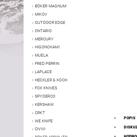
BÖKER MAGNUM
MIKOV
OUTDOOR EDGE
ONTARIO
MERCURY
HIGONOKAMI
MUELA
FRED PERRIN
LAPLACE
HECKLER & KOCH
FOX KNIVES
SPYDERCO
KERSHAW
CRKT
POPIS
WE KNIFE
DISKU
CIVIVI
HODNO