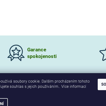
Garance
spokojenosti
oužívá soubory cookie. Dalším procházením tohoto
S
ujete souhlas s jejich používáním.. Více informací
NÍ