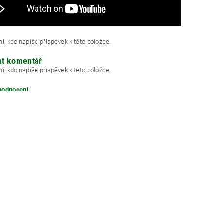
í, kdo napíše příspěvek k této položce.
at komentář
í, kdo napíše příspěvek k této položce.
 hodnocení
ním hodnocení souhlasíte s
podmínkami ochrany osobních údajů