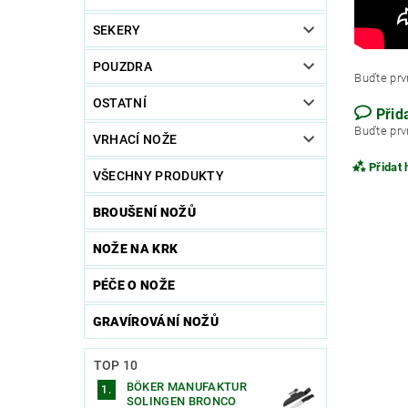
SEKERY
POUZDRA
Buďte prvn
OSTATNÍ
Přid
Buďte prvn
VRHACÍ NOŽE
Přidat
VŠECHNY PRODUKTY
BROUŠENÍ NOŽŮ
NOŽE NA KRK
PÉČE O NOŽE
GRAVÍROVÁNÍ NOŽŮ
TOP 10
BÖKER MANUFAKTUR
SOLINGEN BRONCO
Vlože