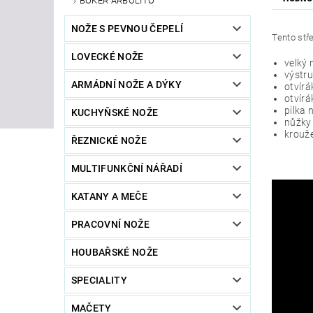
BÖKER ARBOLITO
NOŽE S PEVNOU ČEPELÍ
Tento stř
LOVECKÉ NOŽE
velký 
výstru
ARMÁDNÍ NOŽE A DÝKY
otvír
otvírá
pilka 
KUCHYŇSKÉ NOŽE
nůžky
krouže
ŘEZNICKÉ NOŽE
MULTIFUNKČNÍ NÁŘADÍ
KATANY A MEČE
PRACOVNÍ NOŽE
HOUBAŘSKÉ NOŽE
SPECIALITY
MAČETY