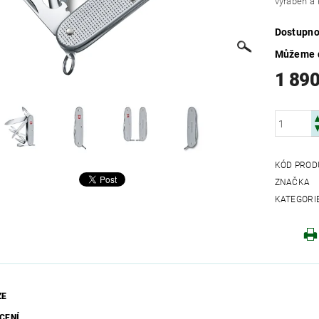
vyraben a 
Dostupno
Můžeme d
1 890
KÓD PROD
ZNAČKA
KATEGORI
ZE
CENÍ