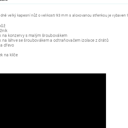
edně velký kapesní nůž o velikosti 93 mm s aloxovanou střenkou je vybaven 
nůž
žník
ák na konzervy s malým šroubovákem
k na láhve se šroubovákem a odtraňovačem izolace z drátů
na dřevo
k na klíče