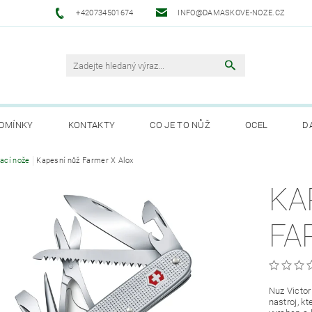
+420734501674
INFO@DAMASKOVE-NOZE.CZ
DMÍNKY
KONTAKTY
CO JE TO NŮŽ
OCEL
D
ANUFAKTURA SOLINGEN
rací nože
Kapesní nůž Farmer X Alox
KA
FA
Nuz Victor
nastroj, k