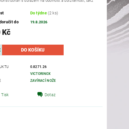
konstruovan s durazem na odolnost a udrzitelnost, takz
st
Do týdne
(2 ks)
oručit do
19.8.2026
 Kč
UKTU
0.8271.26
VICTORINOX
E
ZAVÍRACÍ NOŽE
Tisk
Dotaz