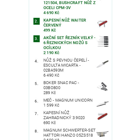
121504, BUSHCRAFT NŮŽ Z
OCELI CPM-3V
4 690 Kč
KAPESNÍ NŮŽ WAITER
ČERVENÝ
499 Kč
AKČNÍ SET ŘEZNÍK VELKÝ -
6 ŘEZNICKÝCH NOŽŮ S
OCÍLKOU
2 190 Kč
NŮŽ S PEVNOU ČEPELÍ -
ESCULTA MICARTA -
02BA593M
6 490 Kč
BOKER SNAC PAC -
03BO800
289 Kč
MEČ - MAGNUM UNICORN
1 599 Kč
KAPESNÍ NŮŽ
ZAHRADNICKÝ 3.9020
690 Kč
MAGNUM SCHWERTER-SET
HATTORI HANZO 05ZS518