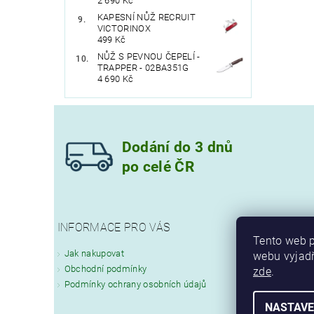
2 690 Kč
KAPESNÍ NŮŽ RECRUIT
VICTORINOX
499 Kč
NŮŽ S PEVNOU ČEPELÍ -
TRAPPER - 02BA351G
4 690 Kč
Dodání do 3 dnů
po celé ČR
INFORMACE PRO VÁS
Tento web p
Jak nakupovat
webu vyjadř
Obchodní podmínky
zde
.
Podmínky ochrany osobních údajů
NASTAVE