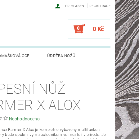
|
PŘIHLÁŠENÍ
REGISTRACE
0
0 Kč
AMAŠKOVÁ OCEL
ÚDRŽBA NOŽŮ
PESNÍ NŮŽ
RMER X ALOX
Neohodnoceno
inox Farmer X Alox je kompletne vybaveny multifunkcni
tery bude spolehlivym spolecnikem ve meste i v prirode. Je