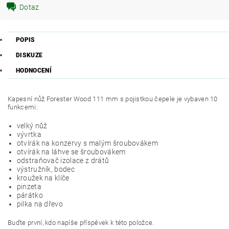
Dotaz
POPIS
DISKUZE
HODNOCENÍ
Kapesní nůž Forester Wood
111 mm s pojistkou čepele je vybaven 10
funkcemi:
velký nůž
vývrtka
otvírák na konzervy s malým šroubovákem
otvírák na láhve se šroubovákem
odstraňovač izolace z drátů
výstružník, bodec
kroužek na klíče
pinzeta
párátko
pilka na dřevo
Buďte první, kdo napíše příspěvek k této položce.