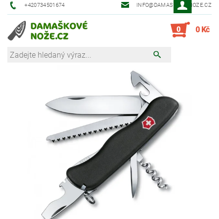
+420734501674
INFO@DAMASKOVE-NOZE.CZ
0
0 Kč