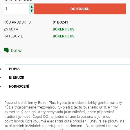
KÓD PRODUKTU
01BO241
ZNAČKA
BÖKER PLUS
KATEGORIE
BÖKER PLUS
Dotaz
POPIS
DISKUZE
HODNOCENÍ
Pozoruhodně tenký Boker Plus Kyoto je moderní, lehký gentlemanský
nůž s trojrozměrně frézovanou rukojetí z texturovaného G10. Přímý
symetrický design, který nevypadá jako válečný, lehce připomíná
tradiční jehlové. Čepel D2, na jedné straně broušená s jemnou
povrchovou úpravou, má elegantní duté broušení. Otevírá se ploutví na
kuličkových ložiskách a aretuje se linerlockem. Dekorativní titanová