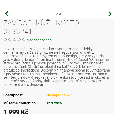
1
z 9
ZAVÍRACÍ NŮŽ - KYOTO -
01BO241
Neohodnoceno
Pozoruhodně tenký Boker Plus Kyoto je moderní, lehký
gentlemanský nůž s trojrozměrně frézovanou rukojetí z
texturovaného G10. Přímý symetrický design, který nevypadá
jako válečný, lehce připomíná tradiční jehlové. Čepel D2, na jedné
straně broušená s jemnou povrchovou úpravou, má elegantní
duté broušení. Otevírá se ploutví na kuličkových ložiskách a
aretuje se linerlockem. Dekorativní titanová spona je vyfrézována
z pevného titanu a má povrchovou úpravu kamenem. Dokonale
se integruje do vyfrézovaného výklenku stupnice zadní rukojeti a
tak téměř nevyvíjí žádný tlak. S vysoce kvalitním nylonovým
pouzdrem pro skladování.
Dostupnost
Na objednávku
Můžeme doručit do
17.9.2026
1 999 Kč