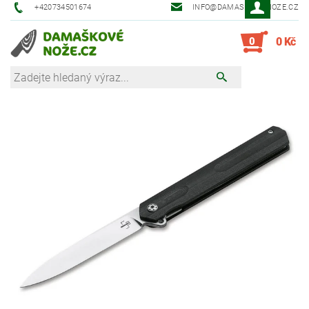
+420734501674
INFO@DAMASKOVE-NOZE.CZ
0
0 Kč