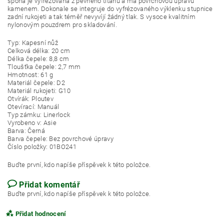
spona je vyfrézována z pevného titanu a má povrchovou úpravu
kamenem. Dokonale se integruje do vyfrézovaného výklenku stupnice
zadní rukojeti a tak téměř nevyvíjí žádný tlak. S vysoce kvalitním
nylonovým pouzdrem pro skladování.
Typ: Kapesní nůž
Celková délka: 20 cm
Délka čepele: 8,8 cm
Tloušťka čepele: 2,7 mm
Hmotnost: 61 g
Materiál čepele: D2
Materiál rukojeti: G10
Otvírák: Ploutev
Otevírací: Manuál
Typ zámku: Linerlock
Vyrobeno v: Asie
Barva: Černá
Barva čepele: Bez povrchové úpravy
Číslo položky: 01BO241
Buďte první, kdo napíše příspěvek k této položce.
Přidat komentář
Buďte první, kdo napíše příspěvek k této položce.
Přidat hodnocení