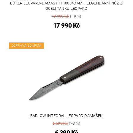
BÖKER LEOPARD-DAMAST I 110084DAM – LEGENDÁRNÍ NŮŽ Z
OCELI TANKU LEOPARD
19 900 Kč
(–9 %)
17 990 Kč
DOPRAVA ZDARMA
BARLOW INTEGRAL LEOPARD DAMAŠEK
6 599 Kč
(–3 %)
6 390 Kč