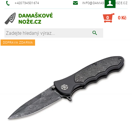
+420734501674
INFO@DAMASKOVE-NOZE.CZ
0
0 Kč
DOPRAVA ZDARMA