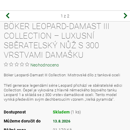
1
z 2
BÖKER LEOPARD-DAMAST III
COLLECTION – LUXUSNÍ
SBĚRATELSKÝ NŮŽ S 300
VRSTVAMI DAMAŠKU
Neohodnoceno
Böker Leopard-Damast III Collection: Mistrovské dílo z tankové oceli
Třetí generace legendární série Leopard přichází ve sběratelské edici
Collection. Čepel je vykována z hlavně německého bojového tanku
Leopard 1 a skládá se z 300 vrstev damaškové oceli. Tento model
vyniká především svým dechberoucím vzorem „Velká pyramida“.
Dostupnost
Skladem
(1 ks)
Můžeme doručit do
13.8.2026
Běžná cena
21 179 Kč