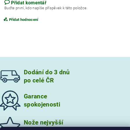
Přidat komentář
Buďte první, kdo napíše příspěvek k této položce.
Přidat hodnocení
Dodání do 3 dnů
po celé ČR
Garance
spokojenosti
Vložením hodnocení souhlasíte s
podmínkami ochrany
osobních údajů
Nože nejvyšší