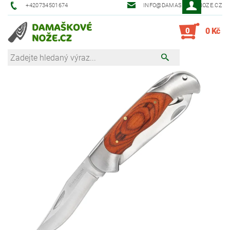
+420734501674
INFO@DAMASKOVE-NOZE.CZ
0
0 Kč