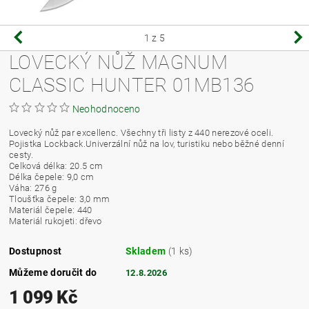
1
z 5
LOVECKÝ NŮŽ MAGNUM
CLASSIC HUNTER 01MB136
Neohodnoceno
Lovecký nůž par excellenc. Všechny tři listy z 440 nerezové oceli.
Pojistka Lockback.Univerzální nůž na lov, turistiku nebo běžné denní
cesty.
Celková délka: 20.5 cm
Délka čepele: 9,0 cm
Váha: 276 g
Tloušťka čepele: 3,0 mm
Materiál čepele: 440
Materiál rukojeti: dřevo
Dostupnost
Skladem
(1 ks)
Můžeme doručit do
12.8.2026
1 099 Kč