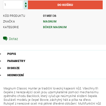
KÓD PRODUKTU
01MB136
ZNAČKA
MAGNUM
KATEGORIE
BÖKER MAGNUM
Dotaz
POPIS
PARAMETRY
DISKUZE
HODNOCENÍ
Magnum Classic Hunter je tradiční lovecký kapesní nůž.
Všechny tři
čepele z nerezavějící oceli jsou uzamykatelné pomocí mechanismu
zpětného chodu Backlock, který vylučuje neúmyslné složení čepele.
Součástí modelu je čepel Bowie, záchytný hák a pilka na dřevo.
Rukojeť z nerezové oceli má pěkné dřevěné
obložení.
Multifunkční nůž