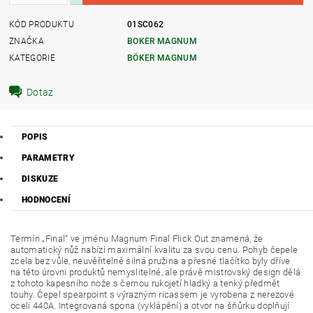
KÓD PRODUKTU
01SC062
ZNAČKA
BOKER MAGNUM
KATEGORIE
BÖKER MAGNUM
Dotaz
POPIS
PARAMETRY
DISKUZE
HODNOCENÍ
Termín „Final“ ve jménu Magnum Final Flick Out znamená, že
automatický nůž nabízí maximální kvalitu za svou cenu. Pohyb čepele
zcela bez vůle, neuvěřitelně silná pružina a přesné tlačítko byly dříve
na této úrovni produktů nemyslitelné, ale právě mistrovský design dělá
z tohoto kapesního nože s černou rukojetí hladký a tenký předmět
touhy. Čepel spearpoint s výrazným ricassem je vyrobena z nerezové
oceli 440A. Integrovaná spona (vyklápění) a otvor na šňůrku doplňují