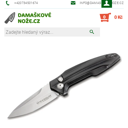
+420734501674
INFO@DAMASKOVE-NOZE.CZ
0
0 Kč