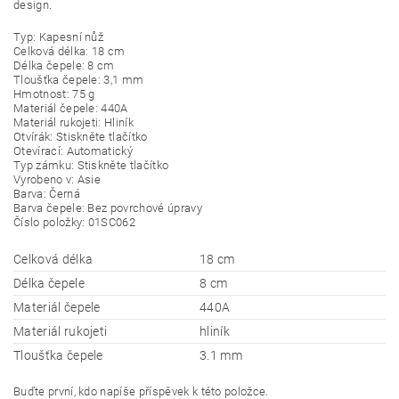
design.
Typ: Kapesní nůž
Celková délka: 18 cm
Délka čepele: 8 cm
Tloušťka čepele: 3,1 mm
Hmotnost: 75 g
Materiál čepele: 440A
Materiál rukojeti: Hliník
Otvírák: Stiskněte tlačítko
Otevírací: Automatický
Typ zámku: Stiskněte tlačítko
Vyrobeno v: Asie
Barva: Černá
Barva čepele: Bez povrchové úpravy
Číslo položky: 01SC062
Celková délka
18 cm
Délka čepele
8 cm
Materiál čepele
440A
Materiál rukojeti
hliník
Tloušťka čepele
3.1 mm
Buďte první, kdo napíše příspěvek k této položce.