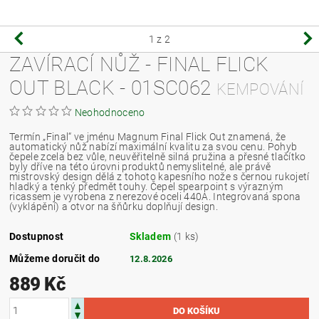
1
z 2
ZAVÍRACÍ NŮŽ - FINAL FLICK
OUT BLACK - 01SC062
KEMPOVÁNÍ
Neohodnoceno
Termín „Final“ ve jménu Magnum Final Flick Out znamená, že
automatický nůž nabízí maximální kvalitu za svou cenu. Pohyb
čepele zcela bez vůle, neuvěřitelně silná pružina a přesné tlačítko
byly dříve na této úrovni produktů nemyslitelné, ale právě
mistrovský design dělá z tohoto kapesního nože s černou rukojetí
hladký a tenký předmět touhy. Čepel spearpoint s výrazným
ricassem je vyrobena z nerezové oceli 440A. Integrovaná spona
(vyklápění) a otvor na šňůrku doplňují design.
Dostupnost
Skladem
(1 ks)
Můžeme doručit do
12.8.2026
889 Kč