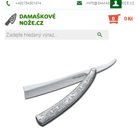
+420734501674
INFO@DAMASKOVE-NOZE.CZ
0
0 Kč