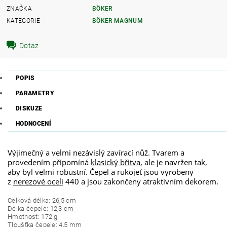
ZNAČKA
BÖKER
KATEGORIE
BÖKER MAGNUM
Dotaz
POPIS
PARAMETRY
DISKUZE
HODNOCENÍ
Výjimečný a velmi nezávislý zavírací nůž. Tvarem a
provedením připomíná
klasický břitva
, ale je navržen tak,
aby byl velmi robustní. Čepel a rukojeť jsou vyrobeny
z
nerezové oceli
440 a jsou zakončeny atraktivním dekorem.
Celková délka
:
26,5
cm
Délka čepele
:
12,3
cm
Hmotnost:
172 g
Tloušťka čepele
:
4,5
mm