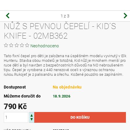
1
z 3
NŮŽ S PEVNOU ČEPELÍ - KID´S
KNIFE - 02MB362
Neohodnoceno
Tato fixní čepel pro děti je založena na úspěšném modelu vyvinutý v Elk
Hunteru. Stavba obou modelů je totožná, Kid nůž je mnohem menší pro
ruce dětí a byl navržen z bezpečnostních důvodů na NO nebroušeném
tipu. Čepel je vyrobena z 440 nerezové oceli s výraznou ochranou
rukou.Rukojeť je z palisandru a ořechu. Kožené pouzdro se zapínáním.
Dostupnost
Na objednávku
Můžeme doručit do
18.9.2026
790 Kč