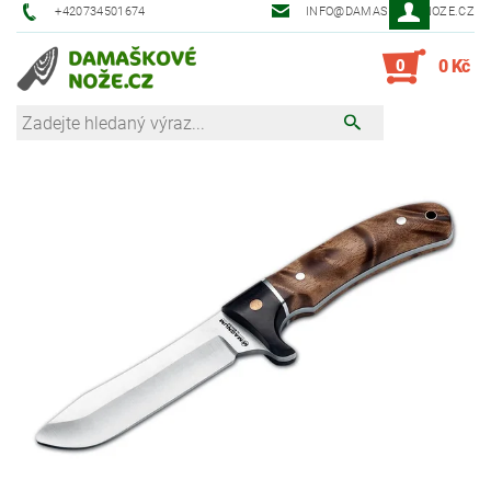
+420734501674
INFO@DAMASKOVE-NOZE.CZ
0
0 Kč