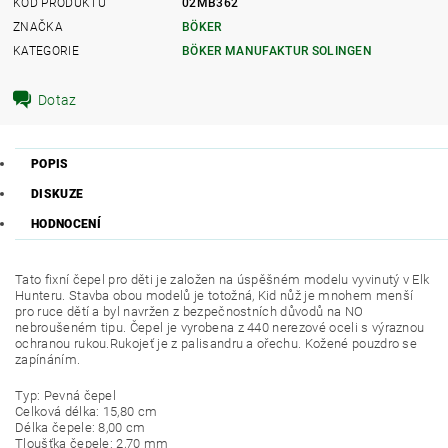
KÓD PRODUKTU
02MB362
ZNAČKA
BÖKER
KATEGORIE
BÖKER MANUFAKTUR SOLINGEN
Dotaz
POPIS
DISKUZE
HODNOCENÍ
Tato fixní čepel pro děti je založen na úspěšném modelu vyvinutý v Elk
Hunteru. Stavba obou modelů je totožná, Kid nůž je mnohem menší
pro ruce dětí a byl navržen z bezpečnostních důvodů na NO
nebroušeném tipu. Čepel je vyrobena z 440 nerezové oceli s výraznou
ochranou rukou.Rukojeť je z palisandru a ořechu. Kožené pouzdro se
zapínáním.
Typ: Pevná čepel
Celková délka: 15,80 cm
Délka čepele: 8,00 cm
Tloušťka čepele: 2,70 mm