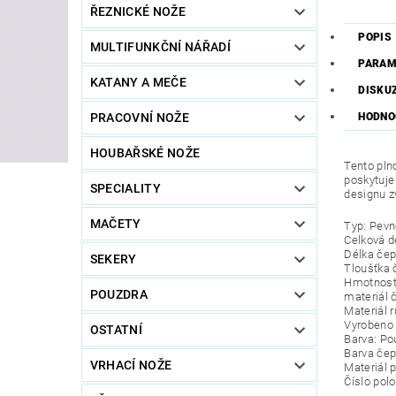
ŘEZNICKÉ NOŽE
POPIS
MULTIFUNKČNÍ NÁŘADÍ
PARAM
KATANY A MEČE
DISKU
HODNO
PRACOVNÍ NOŽE
HOUBAŘSKÉ NOŽE
Tento pln
poskytuje
SPECIALITY
designu z
MAČETY
Typ: Pevn
Celková d
Délka čep
SEKERY
Tloušťka 
Hmotnost:
POUZDRA
materiál 
Materiál r
Vyrobeno 
OSTATNÍ
Barva: Po
Barva čep
VRHACÍ NOŽE
Materiál 
Číslo pol