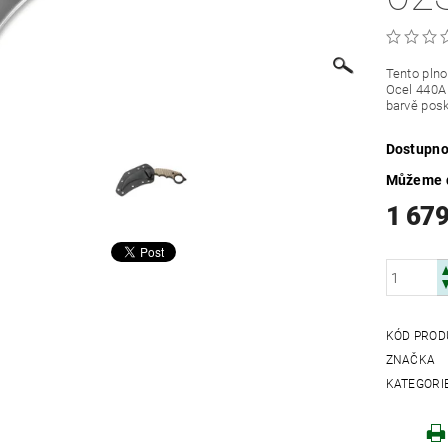
Tento plno
Ocel 440A 
barvě posk
Dostupno
Můžeme d
1 679
KÓD PROD
ZNAČKA
KATEGORI