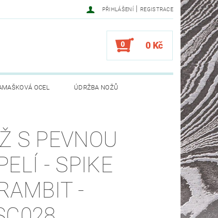
|
PŘIHLÁŠENÍ
REGISTRACE
0
0 Kč
AMAŠKOVÁ OCEL
ÚDRŽBA NOŽŮ
Ž S PEVNOU
PELÍ - SPIKE
RAMBIT -
SC028