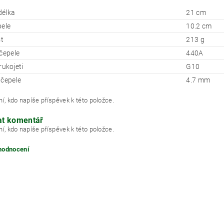
délka
21 cm
pele
10.2 cm
t
213 g
 čepele
440A
rukojeti
G10
 čepele
4.7 mm
í, kdo napíše příspěvek k této položce.
at komentář
í, kdo napíše příspěvek k této položce.
 hodnocení