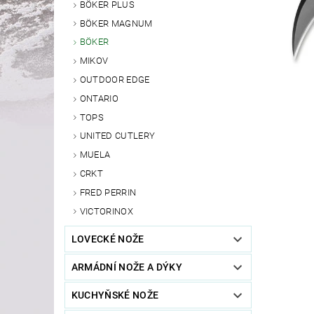
BÖKER PLUS
BÖKER MAGNUM
BÖKER
MIKOV
OUTDOOR EDGE
ONTARIO
TOPS
UNITED CUTLERY
MUELA
CRKT
FRED PERRIN
VICTORINOX
LOVECKÉ NOŽE
ARMÁDNÍ NOŽE A DÝKY
KUCHYŇSKÉ NOŽE