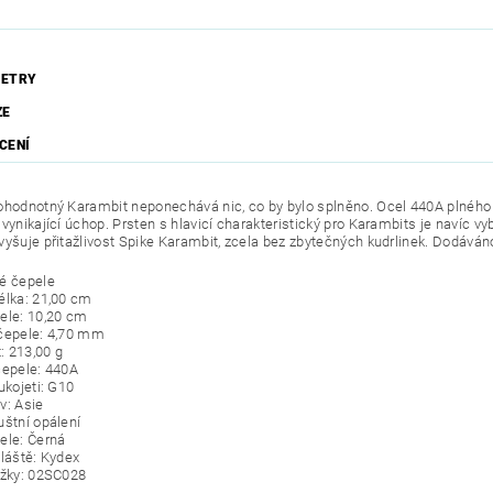
ETRY
ZE
CENÍ
ohodnotný Karambit neponechává nic, co by bylo splněno. Ocel 440A plného 
 vynikající úchop. Prsten s hlavicí charakteristický pro Karambits je navíc 
vyšuje přitažlivost Spike Karambit, zcela bez zbytečných kudrlinek. Dodáv
é čepele
élka: 21,00 cm
ele: 10,20 cm
čepele: 4,70 mm
 213,00 g
čepele: 440A
ukojeti: G10
v: Asie
uštní opálení
ele: Černá
pláště: Kydex
ožky: 02SC028