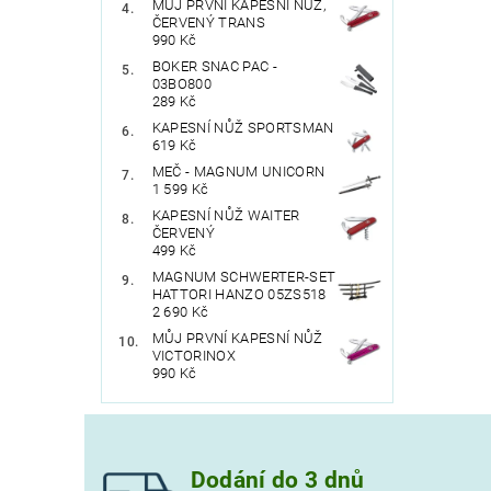
MŮJ PRVNÍ KAPESNÍ NŮŽ,
ČERVENÝ TRANS
990 Kč
BOKER SNAC PAC -
03BO800
289 Kč
Vlože
KAPESNÍ NŮŽ SPORTSMAN
619 Kč
MEČ - MAGNUM UNICORN
1 599 Kč
KAPESNÍ NŮŽ WAITER
ČERVENÝ
499 Kč
MAGNUM SCHWERTER-SET
HATTORI HANZO 05ZS518
2 690 Kč
MŮJ PRVNÍ KAPESNÍ NŮŽ
VICTORINOX
990 Kč
Dodání do 3 dnů