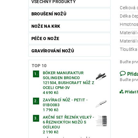
VŠECHNY PRODUKTY
Celková 
BROUŠENÍ NOŽŮ
Délka če
Hmotnos
NOŽE NA KRK
Materiál
PÉČE O NOŽE
Materiál 
Tloušťka
GRAVÍROVÁNÍ NOŽŮ
Buďte prvn
TOP 10
BÖKER MANUFAKTUR
Přid
SOLINGEN BRONCO
Buďte prvn
121504, BUSHCRAFT NŮŽ Z
OCELI CPM-3V
Přidat
4 690 Kč
ZAVÍRACÍ NŮŽ - PETIT -
01BO083
1 790 Kč
AKČNÍ SET ŘEZNÍK VELKÝ -
6 ŘEZNICKÝCH NOŽŮ S
OCÍLKOU
2 190 Kč