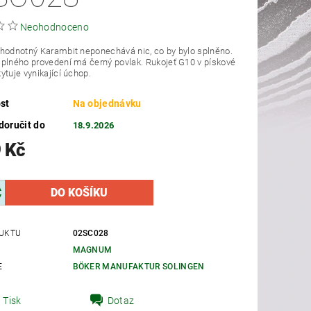
Neohodnoceno
hodnotný Karambit neponechává nic, co by bylo splněno.
plného provedení má černý povlak. Rukojeť G10 v pískové
ytuje vynikající úchop.
st
Na objednávku
oručit do
18.9.2026
 Kč
UKTU
02SC028
MAGNUM
E
BÖKER MANUFAKTUR SOLINGEN
Tisk
Dotaz