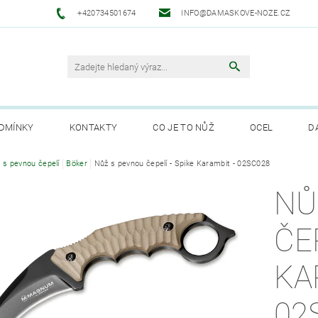
+420734501674
INFO@DAMASKOVE-NOZE.CZ
DMÍNKY
KONTAKTY
CO JE TO NŮŽ
OCEL
D
ANUFAKTURA SOLINGEN
 s pevnou čepelí
Böker
Nůž s pevnou čepelí - Spike Karambit - 02SC028
NŮ
ČE
KA
02