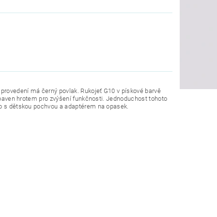
provedení má černý povlak. Rukojeť G10 v pískové barvě
vybaven hrotem pro zvýšení funkčnosti. Jednoduchost tohoto
áno s dětskou pochvou a adaptérem na opasek.