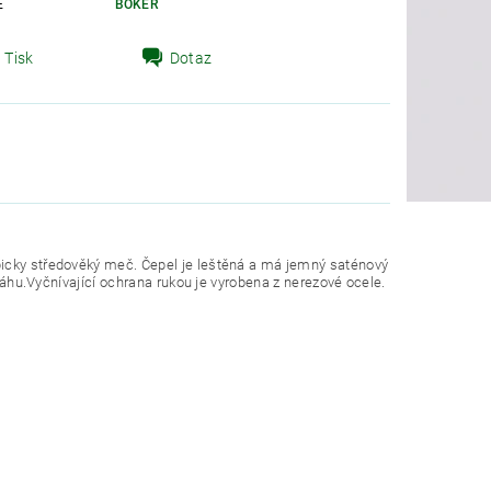
E
BÖKER
Tisk
Dotaz
picky středověký meč. Čepel je leštěná a má jemný saténový
ováhu.Vyčnívající ochrana rukou je vyrobena z nerezové ocele.