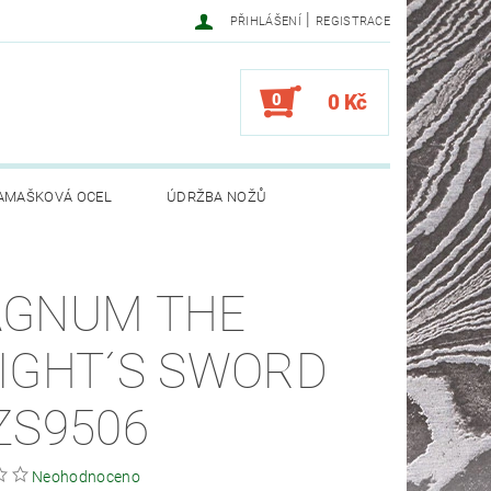
|
PŘIHLÁŠENÍ
REGISTRACE
0
0 Kč
AMAŠKOVÁ OCEL
ÚDRŽBA NOŽŮ
GNUM THE
IGHT´S SWORD
ZS9506
Neohodnoceno