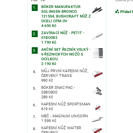
BÖKER MANUFAKTUR
SOLINGEN BRONCO
Přidat
121504, BUSHCRAFT NŮŽ Z
OCELI CPM-3V
4 690 Kč
ZAVÍRACÍ NŮŽ - PETIT -
01BO083
1 790 Kč
AKČNÍ SET ŘEZNÍK VELKÝ -
6 ŘEZNICKÝCH NOŽŮ S
OCÍLKOU
2 190 Kč
MŮJ PRVNÍ KAPESNÍ NŮŽ,
ČERVENÝ TRANS
990 Kč
BOKER SNAC PAC -
Vlože
03BO800
289 Kč
KAPESNÍ NŮŽ SPORTSMAN
619 Kč
MEČ - MAGNUM UNICORN
1 599 Kč
KAPESNÍ NŮŽ WAITER
ČERVENÝ