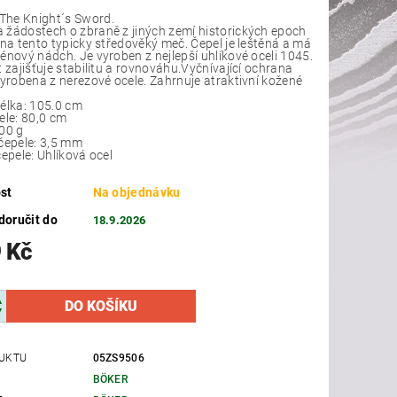
he Knight´s Sword.
žádostech o zbraně z jiných zemí historických epoch
 na tento typicky středověký meč. Čepel je leštěná a má
énový nádch. Je vyroben z nejlepší uhlíkové oceli 1045.
t zajišťuje stabilitu a rovnováhu.Vyčnívající ochrana
vyrobena z nerezové ocele. Zahrnuje atraktivní kožené
élka: 105.0 cm
ele: 80,0 cm
00 g
čepele: 3,5 mm
čepele: Uhlíková ocel
st
Na objednávku
oručit do
18.9.2026
 Kč
UKTU
05ZS9506
BÖKER