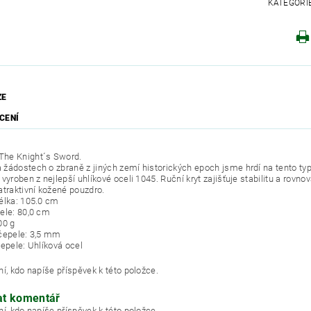
KATEGORI
ZE
CENÍ
he Knight´s Sword.
žádostech o zbraně z jiných zemí historických epoch jsme hrdí na tento ty
vyroben z nejlepší uhlíkové oceli 1045. Ruční kryt zajišťuje stabilitu a rovn
atraktivní kožené pouzdro.
élka: 105.0 cm
ele: 80,0 cm
00 g
čepele: 3,5 mm
čepele: Uhlíková ocel
í, kdo napíše příspěvek k této položce.
at komentář
í, kdo napíše příspěvek k této položce.