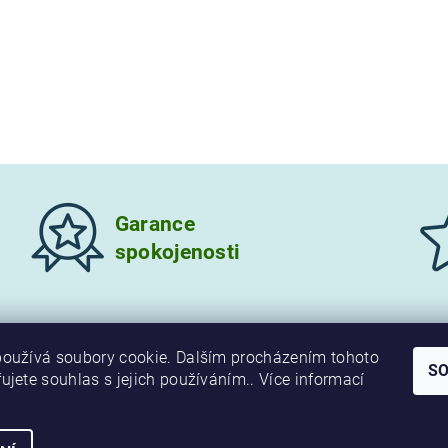
Garance
spokojenosti
oužívá soubory cookie. Dalším procházením tohoto
S
ujete souhlas s jejich používáním.. Více informací