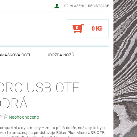
|
PŘIHLÁŠENÍ
REGISTRACE
0
0 Kč
AMAŠKOVÁ OCEL
ÚDRŽBA NOŽŮ
CRO USB OTF
DRÁ
Neohodnoceno
ompaktní a dynamický – zní to příliš dobře, než aby to bylo
öker to umožňuje a představuje Böker Plus Micro USB OTF,