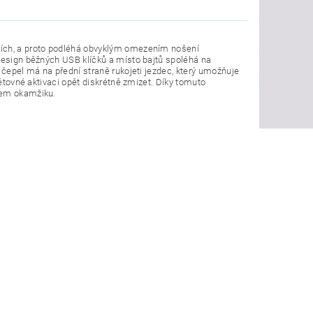
ních, a proto podléhá obvyklým omezením nošení
 design běžných USB klíčků a místo bajtů spoléhá na
 čepel má na přední straně rukojeti jezdec, který umožňuje
pětovné aktivaci opět diskrétně zmizet. Díky tomuto
hem okamžiku.