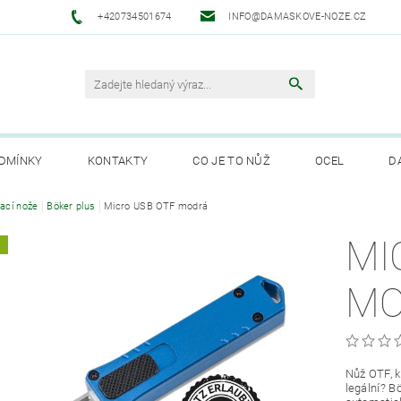
+420734501674
INFO@DAMASKOVE-NOZE.CZ
DMÍNKY
KONTAKTY
CO JE TO NŮŽ
OCEL
D
ANUFAKTURA SOLINGEN
rací nože
Böker plus
Micro USB OTF modrá
MI
A
MO
Nůž OTF, k
legální? B