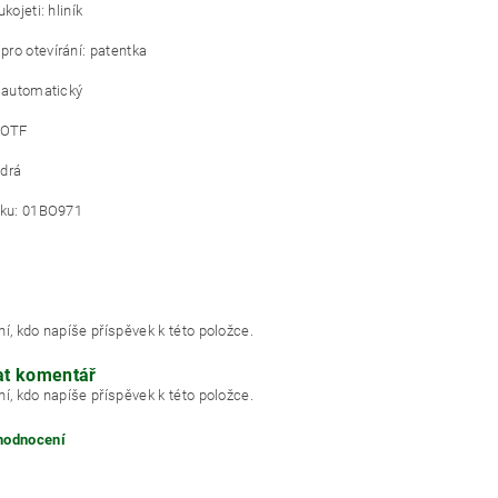
kojeti: hliník
ro otevírání: patentka
: automatický
 OTF
odrá
nku: 01BO971
í, kdo napíše příspěvek k této položce.
at komentář
í, kdo napíše příspěvek k této položce.
 hodnocení