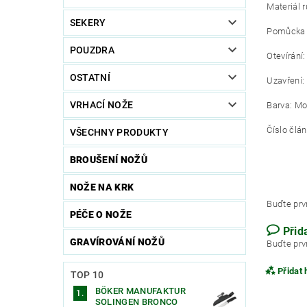
Materiál ru
SEKERY
Pomůcka p
POUZDRA
Otevírání
OSTATNÍ
Uzavření:
VRHACÍ NOŽE
Barva: M
Číslo člá
VŠECHNY PRODUKTY
BROUŠENÍ NOŽŮ
NOŽE NA KRK
Buďte prvn
PÉČE O NOŽE
Přid
GRAVÍROVÁNÍ NOŽŮ
Buďte prvn
Přidat
TOP 10
BÖKER MANUFAKTUR
SOLINGEN BRONCO