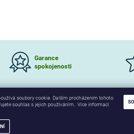
Garance
spokojenosti
oužívá soubory cookie. Dalším procházením tohoto
S
ujete souhlas s jejich používáním.. Více informací
NÍ