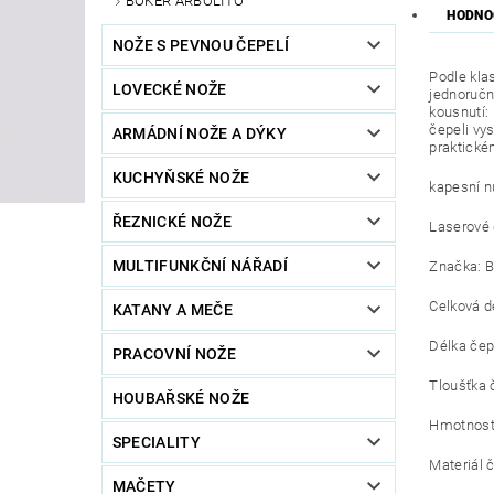
BÖKER ARBOLITO
HODNO
NOŽE S PEVNOU ČEPELÍ
Podle kla
LOVECKÉ NOŽE
jednoručn
kousnutí:
čepeli vys
ARMÁDNÍ NOŽE A DÝKY
praktické
KUCHYŇSKÉ NOŽE
kapesní n
ŘEZNICKÉ NOŽE
Laserové 
MULTIFUNKČNÍ NÁŘADÍ
Značka: B
Celková d
KATANY A MEČE
Délka čep
PRACOVNÍ NOŽE
Tloušťka 
HOUBAŘSKÉ NOŽE
Hmotnost:
SPECIALITY
Materiál 
MAČETY