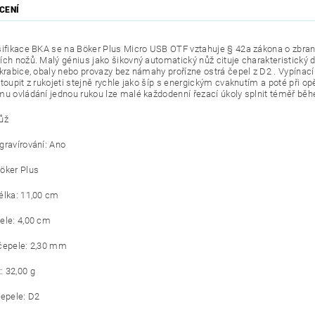
CENÍ
sifikace BKA se na Böker Plus Micro USB OTF vztahuje § 42a zákona o zbra
ích nožů. Malý génius jako šikovný automatický nůž cituje charakteristický
 krabice, obaly nebo provazy bez námahy prořízne ostrá čepel z D2 . Vypínací
toupit z rukojeti stejně rychle jako šíp s energickým cvaknutím a poté při o
mu ovládání jednou rukou lze malé každodenní řezací úkoly splnit téměř bě
ůž
gravírování: Ano
öker Plus
élka: 11,00 cm
ele: 4,00 cm
čepele: 2,30 mm
 32,00 g
čepele: D2