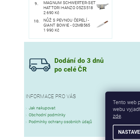
MAGNUM SCHWERTER-SET
HATTORI HANZO 05ZS518
2 690 Kč
NŮŽ S PEVNOU ČEPELÍ -
GIANT BOWIE - 02MB565
1 990 Kč
Dodání do 3 dnů
po celé ČR
INFORMACE PRO VÁS
Tento web p
Jak nakupovat
webu vyjadř
Obchodní podmínky
zde
.
Podmínky ochrany osobních údajů
NASTAVE