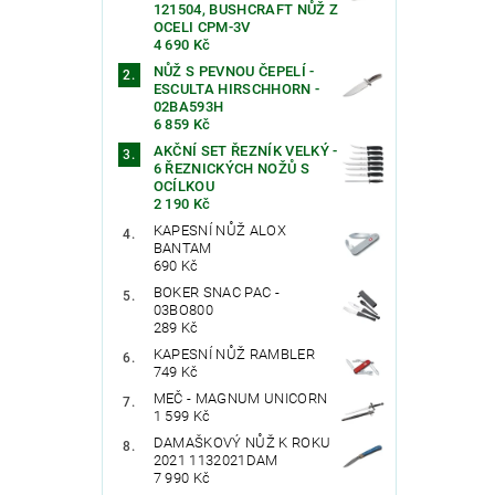
121504, BUSHCRAFT NŮŽ Z
OCELI CPM-3V
4 690 Kč
NŮŽ S PEVNOU ČEPELÍ -
ESCULTA HIRSCHHORN -
02BA593H
6 859 Kč
AKČNÍ SET ŘEZNÍK VELKÝ -
6 ŘEZNICKÝCH NOŽŮ S
OCÍLKOU
2 190 Kč
Vlože
KAPESNÍ NŮŽ ALOX
BANTAM
690 Kč
BOKER SNAC PAC -
03BO800
289 Kč
KAPESNÍ NŮŽ RAMBLER
749 Kč
MEČ - MAGNUM UNICORN
1 599 Kč
DAMAŠKOVÝ NŮŽ K ROKU
2021 1132021DAM
7 990 Kč