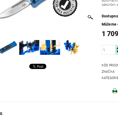
automatick
zákonům a
Dostupno
Můžeme d
1 709
KÓD PROD
ZNAČKA
KATEGORI
ZE