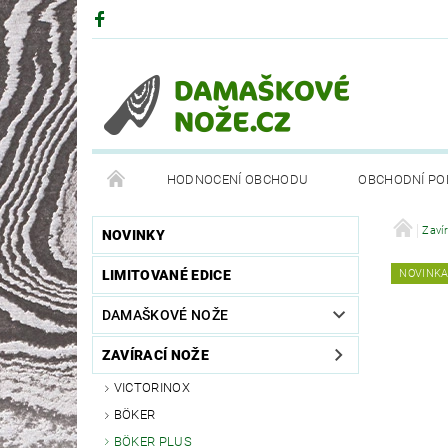
HODNOCENÍ OBCHODU
OBCHODNÍ PO
DRUHY OCELÍ
PARTNEŘI
BÖKEROVA M
Zaví
NOVINKY
LIMITOVANÉ EDICE
NOVINK
DAMAŠKOVÉ NOŽE
ZAVÍRACÍ NOŽE
VICTORINOX
BÖKER
BÖKER PLUS