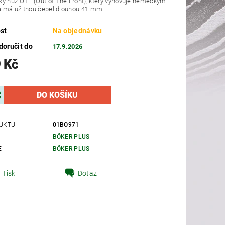
ý nůž OTF (Out of The Front), který vyhovuje německým
 má užitnou čepel dlouhou 41 mm.
st
Na objednávku
oručit do
17.9.2026
 Kč
UKTU
01BO971
BÖKER PLUS
E
BÖKER PLUS
Tisk
Dotaz