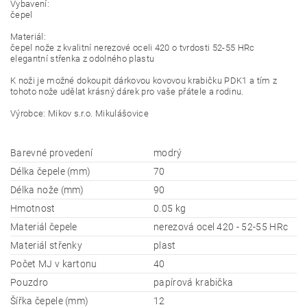
Vybavení:
čepel
Materiál:
čepel nože z kvalitní nerezové oceli 420 o tvrdosti 52-55 HRc
elegantní střenka z odolného plastu
K noži je možné dokoupit dárkovou kovovou krabičku PDK1 a tím z
tohoto nože udělat krásný dárek pro vaše přátele a rodinu.
Výrobce: Mikov s.r.o. Mikulášovice
Barevné provedení
modrý
Délka čepele (mm)
70
Délka nože (mm)
90
Hmotnost
0.05 kg
Materiál čepele
nerezová ocel 420 - 52-55 HRc
Materiál střenky
plast
Počet MJ v kartonu
40
Pouzdro
papírová krabička
Šířka čepele (mm)
12