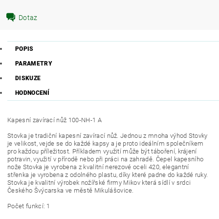
Dotaz
POPIS
PARAMETRY
DISKUZE
HODNOCENÍ
Kapesní zavírací nůž 100-NH-1 A
Stovka je tradiční kapesní zavírací nůž. Jednou z mnoha výhod Stovky
je velikost, vejde se do každé kapsy a je proto ideálním společníkem
pro každou příležitost. Příkladem využití může být táboření, krájení
potravin, využití v přírodě nebo při práci na zahradě. Čepel kapesního
nože Stovka je vyrobena z kvalitní nerezové oceli 420, elegantní
střenka je vyrobena z odolného plastu, díky které padne do každé ruky.
Stovka je kvalitní výrobek nožířské firmy Mikov která sídlí v srdci
Českého Švýcarska ve městě Mikulášovice.
Počet funkcí: 1