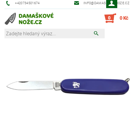
+420734501674
INFO@DAMASKOVE-NOZE.CZ
0
0 Kč