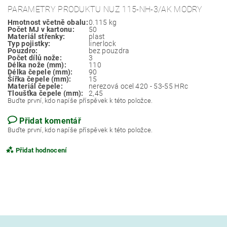
PARAMETRY PRODUKTU NUZ 115-NH-3/AK MODRY
Hmotnost včetně obalu:
0.115 kg
Počet MJ v kartonu:
50
Materiál střenky:
plast
Typ pojistky:
linerlock
Pouzdro:
bez pouzdra
Počet dílů nože:
3
Délka nože (mm):
110
Délka čepele (mm):
90
Šířka čepele (mm):
15
Materiál čepele:
nerezová ocel 420 - 53-55 HRc
Tloušťka čepele (mm):
2,45
Buďte první, kdo napíše příspěvek k této položce.
Přidat komentář
Buďte první, kdo napíše příspěvek k této položce.
Přidat hodnocení