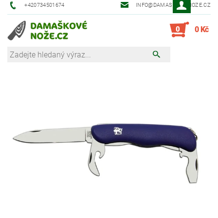
+420734501674
INFO@DAMASKOVE-NOZE.CZ
0
0 Kč