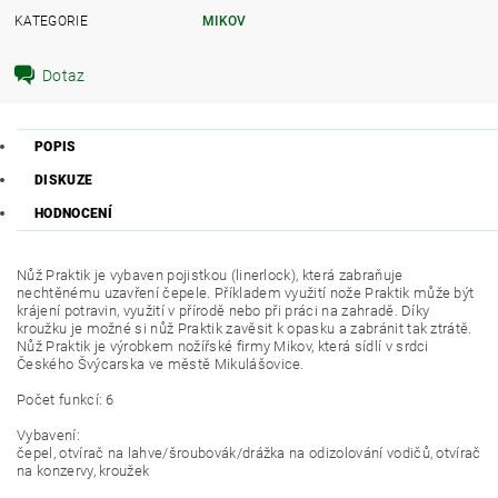
KATEGORIE
MIKOV
Dotaz
POPIS
DISKUZE
HODNOCENÍ
Nůž Praktik je vybaven pojistkou (linerlock), která zabraňuje
nechtěnému uzavření čepele. Příkladem využití nože Praktik může být
krájení potravin, využití v přírodě nebo při práci na zahradě. Díky
kroužku je možné si nůž Praktik zavěsit k opasku a zabránit tak ztrátě.
Nůž Praktik je výrobkem nožířské firmy Mikov, která sídlí v srdci
Českého Švýcarska ve městě Mikulášovice.
Počet funkcí: 6
Vybavení:
čepel, otvírač na lahve/šroubovák/drážka na odizolování vodičů, otvírač
na konzervy, kroužek