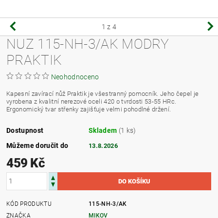
1
z 4
NUZ 115-NH-3/AK MODRY
PRAKTIK
Neohodnoceno
Kapesní zavírací nůž Praktik je všestranný pomocník. Jeho čepel je
vyrobena z kvalitní nerezové oceli 420 o tvrdosti 53-55 HRc.
Ergonomický tvar střenky zajišťuje velmi pohodlné držení.
Dostupnost
Skladem
(1 ks)
Můžeme doručit do
13.8.2026
459 Kč
KÓD PRODUKTU
115-NH-3/AK
ZNAČKA
MIKOV