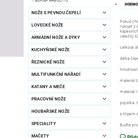
BÖKER ARBOLITO
HODNO
NOŽE S PEVNOU ČEPELÍ
Pokud chc
LOVECKÉ NOŽE
rukojeť z
kapesních
válečný k
ARMÁDNÍ NOŽE A DÝKY
celková d
KUCHYŇSKÉ NOŽE
délka čep
ŘEZNICKÉ NOŽE
hmotnost:
MULTIFUNKČNÍ NÁŘADÍ
materiál 
KATANY A MEČE
materiál r
PRACOVNÍ NOŽE
pojistka: 
HOUBAŘSKÉ NOŽE
s klipem 
SPECIALITY
Buďte prvn
MAČETY
Přid