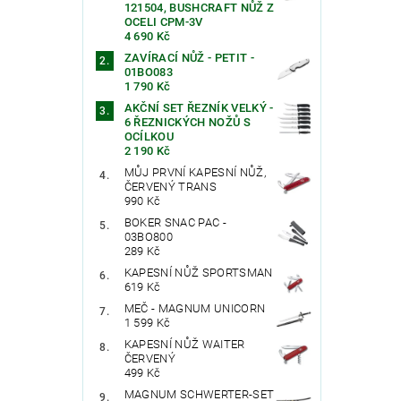
121504, BUSHCRAFT NŮŽ Z
OCELI CPM-3V
4 690 Kč
ZAVÍRACÍ NŮŽ - PETIT -
01BO083
1 790 Kč
AKČNÍ SET ŘEZNÍK VELKÝ -
6 ŘEZNICKÝCH NOŽŮ S
OCÍLKOU
2 190 Kč
MŮJ PRVNÍ KAPESNÍ NŮŽ,
ČERVENÝ TRANS
990 Kč
BOKER SNAC PAC -
03BO800
289 Kč
KAPESNÍ NŮŽ SPORTSMAN
619 Kč
MEČ - MAGNUM UNICORN
1 599 Kč
KAPESNÍ NŮŽ WAITER
ČERVENÝ
499 Kč
MAGNUM SCHWERTER-SET