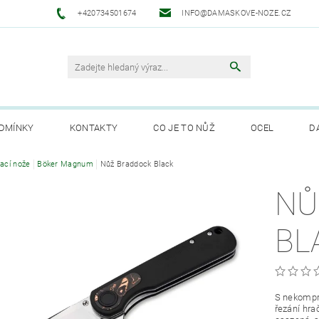
+420734501674
INFO@DAMASKOVE-NOZE.CZ
DMÍNKY
KONTAKTY
CO JE TO NŮŽ
OCEL
D
ANUFAKTURA SOLINGEN
rací nože
Böker Magnum
Nůž Braddock Black
NŮ
BL
S nekompr
řezání hra