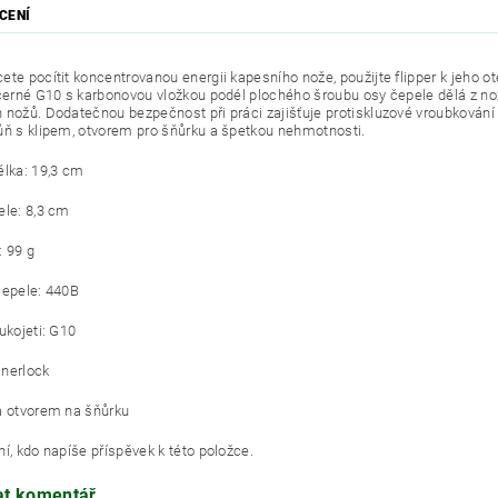
CENÍ
ete pocítit koncentrovanou energii kapesního nože, použijte flipper k jeho o
 černé G10 s karbonovou vložkou podél plochého šroubu osy čepele dělá z
 nožů. Dodatečnou bezpečnost při práci zajišťuje protiskluzové vroubkování 
ůň s klipem, otvorem pro šňůrku a špetkou nehmotnosti.
élka: 19,3 cm
ele: 8,3 cm
 99 g
čepele: 440B
ukojeti: G10
linerlock
a otvorem na šňůrku
í, kdo napíše příspěvek k této položce.
at komentář