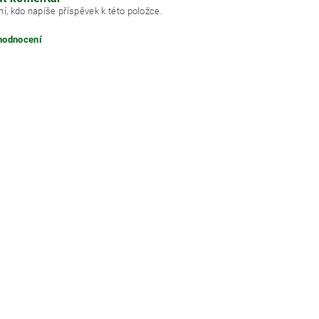
í, kdo napíše příspěvek k této položce.
 hodnocení
ním hodnocení souhlasíte s
podmínkami ochrany osobních údajů