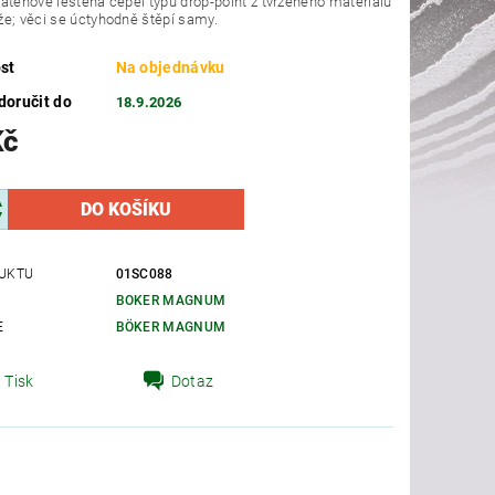
aténově leštěná čepel typu drop-point z tvrzeného materiálu
e; věci se úctyhodně štěpí samy.
st
Na objednávku
oručit do
18.9.2026
Kč
UKTU
01SC088
BOKER MAGNUM
E
BÖKER MAGNUM
Tisk
Dotaz