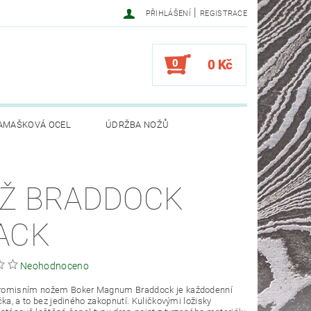
|
PŘIHLÁŠENÍ
REGISTRACE
0
0 Kč
AMAŠKOVÁ OCEL
ÚDRŽBA NOŽŮ
Ž BRADDOCK
ACK
Neohodnoceno
omisním nožem Boker Magnum Braddock je každodenní
čka, a to bez jediného zakopnutí. Kuličkovými ložisky