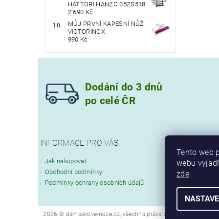
HATTORI HANZO 05ZS518
2 690 Kč
MŮJ PRVNÍ KAPESNÍ NŮŽ
VICTORINOX
990 Kč
Dodání do 3 dnů
po celé ČR
INFORMACE PRO VÁS
Tento web p
Jak nakupovat
webu vyjadř
Obchodní podmínky
zde
.
Podmínky ochrany osobních údajů
NASTAVE
2026 © damaskove-noze.cz, všechna práva vyhrazena