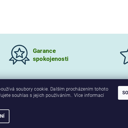
Garance
spokojenosti
oužívá soubory cookie. Dalším procházením tohoto
S
ujete souhlas s jejich používáním.. Více informací
NÍ