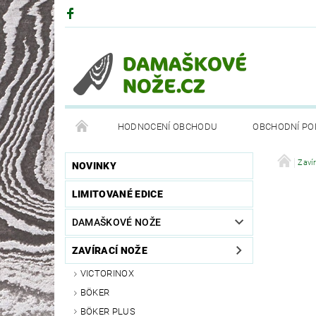
HODNOCENÍ OBCHODU
OBCHODNÍ PO
DRUHY OCELÍ
PARTNEŘI
BÖKEROVA M
Zaví
NOVINKY
LIMITOVANÉ EDICE
DAMAŠKOVÉ NOŽE
ZAVÍRACÍ NOŽE
VICTORINOX
BÖKER
BÖKER PLUS