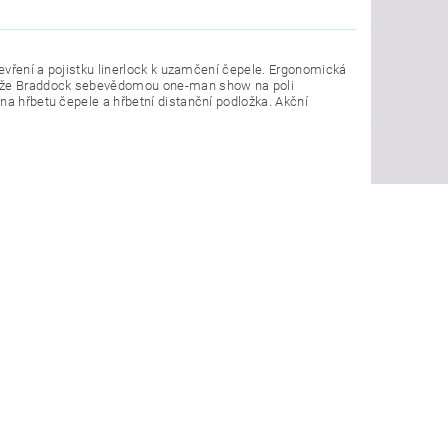
tevření a pojistku linerlock k uzamčení čepele. Ergonomická
 nože Braddock sebevědomou one-man show na poli
na hřbetu čepele a hřbetní distanční podložka. Akční