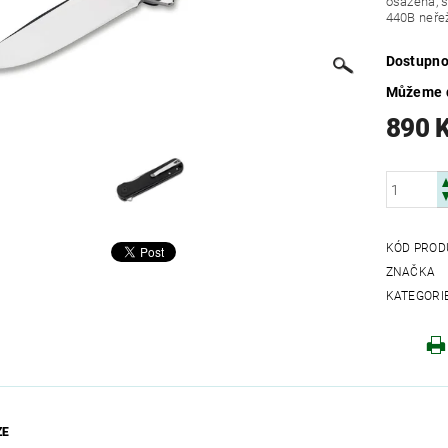
osazená, s
440B neřež
Dostupno
Můžeme d
890 
KÓD PROD
ZNAČKA
KATEGORI
ZE