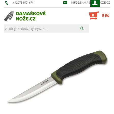
+420734501674
INFO@DAMASKOVE-NOZE.CZ
0
0 Kč