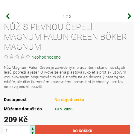
1
z 3
NŮŽ S PEVNOU ČEPELÍ
MAGNUM FALUN GREEN BÖKER
MAGNUM
Neohodnoceno
Nůž Magnum Falun Green je zavedeným pracantem skandinávských
lesů, pobřeží a jezer. Olivově zelená plastová rukojeť s protiskluzovým
vroubkovaným pogumováním dělá z nože nejen dokonalý nástroj pro
rybáře, ale díky tlumenému barevnému provedení je vhodný i pro lov
nebo vojenské použití.
Dostupnost
Na objednávku
Můžeme doručit do
18.9.2026
209 Kč