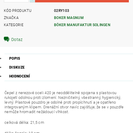
KÓD PRODUKTU
02RY103
ZNAČKA
BOKER MAGNUM
KATEGORIE
BÖKER MANUFAKTUR SOLINGEN
Dotaz
POPIS
DISKUZE
HODNOCENÍ
Čepel z nerezové oceli 420 je neoddělitelně spojena s plastovou
rukojetí odolnou proti zlomení. Nezničitelný, všestranný, hygienický,
levný. Plastové pouzdro je odolné proti propíchnutí a je opatřeno
integrovaným klipem. Drenážní otvor navíc zajišťuje, že se v pouzdře
nemůže hromadit nežádoucí vlhkost.
celková délka: 21,5 cm