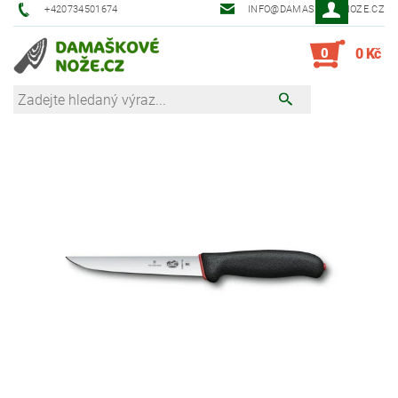
+420734501674
INFO@DAMASKOVE-NOZE.CZ
0
0 Kč