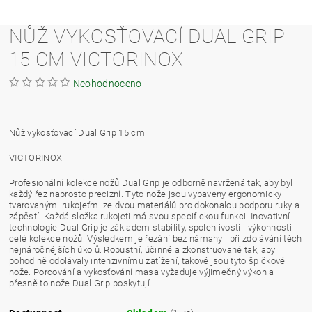
NŮŽ VYKOSŤOVACÍ DUAL GRIP
15 CM VICTORINOX
Neohodnoceno
Nůž vykosťovací Dual Grip 15 cm
VICTORINOX
Profesionální kolekce nožů Dual Grip je odborně navržená tak, aby byl
každý řez naprosto precizní. Tyto nože jsou vybaveny ergonomicky
tvarovanými rukojeťmi ze dvou materiálů pro dokonalou podporu ruky a
zápěstí. Každá složka rukojeti má svou specifickou funkci. Inovativní
technologie Dual Grip je základem stability, spolehlivosti i výkonnosti
celé kolekce nožů. Výsledkem je řezání bez námahy i při zdolávání těch
nejnáročnějších úkolů. Robustní, účinné a zkonstruované tak, aby
pohodlně odolávaly intenzivnímu zatížení, takové jsou tyto špičkové
nože. Porcování a vykosťování masa vyžaduje výjimečný výkon a
přesně to nože Dual Grip poskytují.