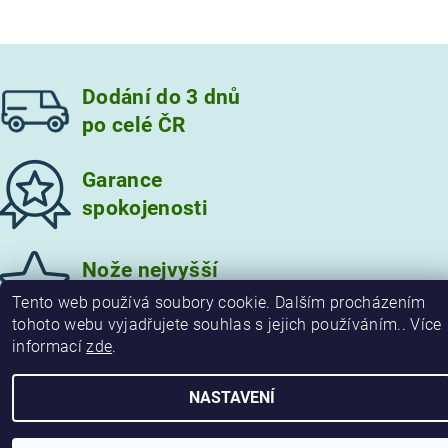
Dodání do 3 dnů
po celé ČR
Garance
spokojenosti
Vložením hodnocení souhlasíte s
podmínkami ochrany
osobních údajů
Nože nejvyšší
kvality
Tento web používá soubory cookie. Dalším procházením
tohoto webu vyjadřujete souhlas s jejich používáním.. Více
informací
zde
.
2026 © damaskove-noze.cz, všechna práva vyhrazena
NASTAVENÍ
Vytvořil Shoptet