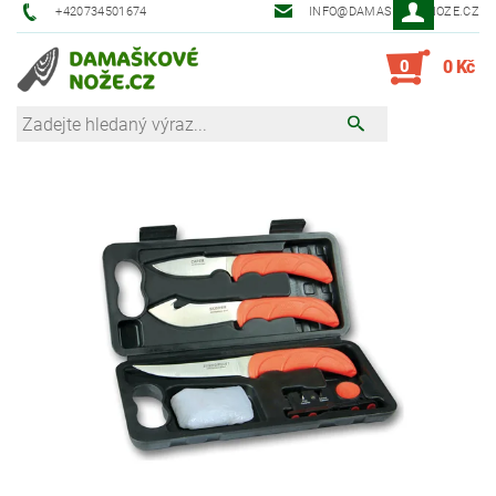
+420734501674
INFO@DAMASKOVE-NOZE.CZ
0
0 Kč