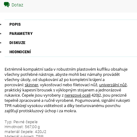
Dotaz
POPIS
PARAMETRY
DISKUZE
HODNOCENÍ
Extrémně kompaktní sada v robustním plastovém kufříku obsahuje
všechny potřebné nástroje, abyste mohli bez námahy provádět
všechny úkoly, od slupkování až po kompletní krájení a
porcování:
skinner
, vykosťovací nebo filetovací nůž,
univerzální nůž
,
praktický kapesní brousek s výklopným stojanem a jednorázové
rukavice. Čepele jsou vyrobeny z
nerezové oceli
420J2, jsou precizně
tepelně zpracované a ručně vyrobené. Pogumované, signální rukojeti
TPR nabízejí vysokou viditelnost a díky texturovanému povrchu
zajišťují protiskluzový úchop i za mokra.
Typ: Pevné čepele
Hmotnost: 567,00 g
materiál čepele: 420J2
Materiál rukojeti: TPR