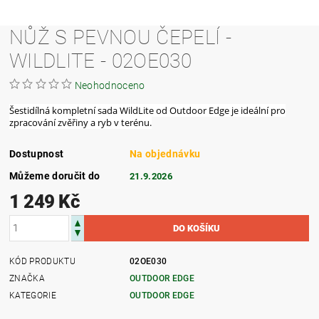
NŮŽ S PEVNOU ČEPELÍ -
WILDLITE - 02OE030
Neohodnoceno
Šestidílná kompletní sada WildLite od Outdoor Edge je ideální pro
zpracování zvěřiny a ryb v terénu.
Dostupnost
Na objednávku
Můžeme doručit do
21.9.2026
1 249 Kč
KÓD PRODUKTU
02OE030
ZNAČKA
OUTDOOR EDGE
KATEGORIE
OUTDOOR EDGE