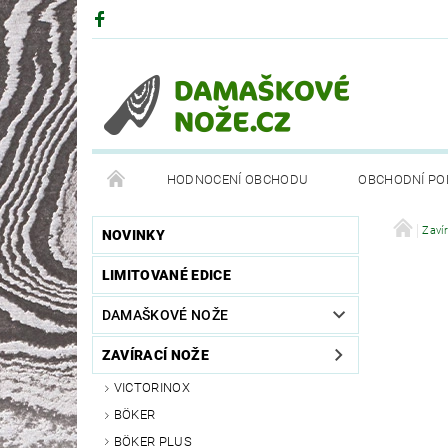
HODNOCENÍ OBCHODU
OBCHODNÍ PO
DRUHY OCELÍ
PARTNEŘI
BÖKEROVA M
Zaví
NOVINKY
LIMITOVANÉ EDICE
DAMAŠKOVÉ NOŽE
ZAVÍRACÍ NOŽE
VICTORINOX
BÖKER
BÖKER PLUS