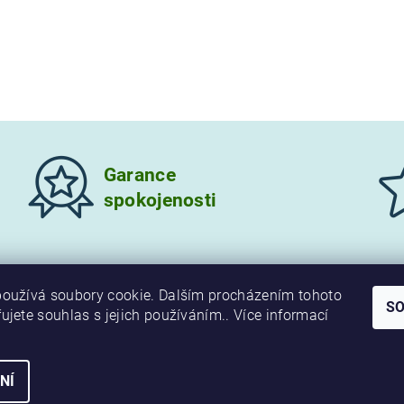
Garance
spokojenosti
oužívá soubory cookie. Dalším procházením tohoto
S
ujete souhlas s jejich používáním.. Více informací
NÍ