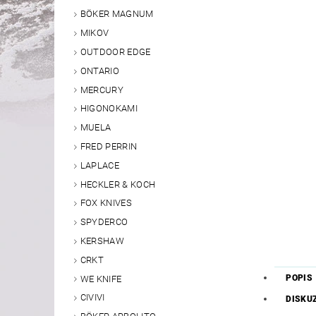
BÖKER MAGNUM
MIKOV
OUTDOOR EDGE
ONTARIO
MERCURY
HIGONOKAMI
MUELA
FRED PERRIN
LAPLACE
HECKLER & KOCH
FOX KNIVES
SPYDERCO
KERSHAW
CRKT
POPIS
WE KNIFE
CIVIVI
DISKU