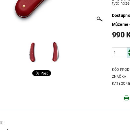
tyto noze 
Dostupno
Můžeme d
990 
KÓD PROD
ZNAČKA
KATEGORI
ZE