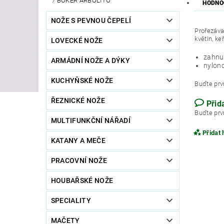
BÖKER ARBOLITO
HODNO
NOŽE S PEVNOU ČEPELÍ
Prořezáva
květin, ke
LOVECKÉ NOŽE
zahnu
ARMÁDNÍ NOŽE A DÝKY
nylon
KUCHYŇSKÉ NOŽE
Buďte prvn
ŘEZNICKÉ NOŽE
Přid
Buďte prvn
MULTIFUNKČNÍ NÁŘADÍ
Přidat
KATANY A MEČE
PRACOVNÍ NOŽE
HOUBAŘSKÉ NOŽE
SPECIALITY
MAČETY