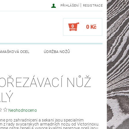
|
PŘIHLÁŠENÍ
REGISTRACE
0
0 Kč
AMAŠKOVÁ OCEL
ÚDRŽBA NOŽŮ
OŘEZÁVACÍ NŮŽ
LÝ
Neohodnoceno
ne pro zahradniceni a sekani jsou specialnim
 z rady svycarskych armadnich nozu od Victorinoxu.
emne ostre cepeli a vysoce kvalitni nerezove oceli jsou