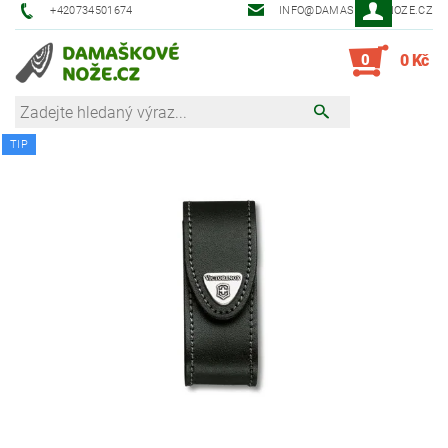
+420734501674
INFO@DAMASKOVE-NOZE.CZ
0
0 Kč
TIP