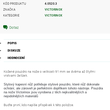
KÓD PRODUKTU
4.0520.3
ZNAČKA
VICTORINOX
KATEGORIE
VICTORINOX
Dotaz
POPIS
DISKUZE
HODNOCENÍ
Kožené pouzdro na nože o velikosti 91 mm se dvěma až čtyřmi
vrstvami želízek.
Stylový kapesní nůž potřebuje stylové pouzdro, které nůž dokonale
ochrání, ale zároveň je perfektním doplňkem tohoto nástroje. Pouzdra
na nože Victorinox jsou vyrobena z těch nejkvalitnějších a
nejodolnějších materiálů
Buďte první, kdo napíše příspěvek k této položce.