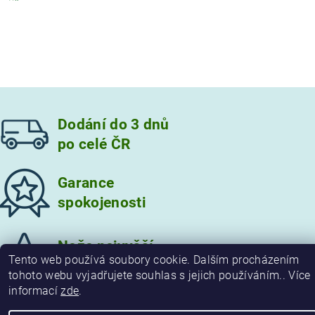
Dodání do 3 dnů
po celé ČR
Garance
spokojenosti
Vložením hodnocení souhlasíte s
podmínkami ochrany
osobních údajů
Nože nejvyšší
Tento web používá soubory cookie. Dalším procházením
kvality
tohoto webu vyjadřujete souhlas s jejich používáním.. Více
informací
zde
.