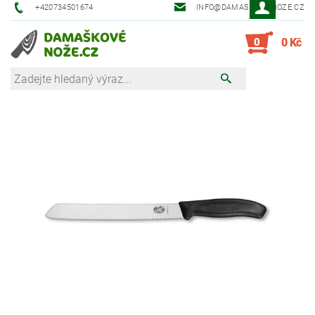
+420734501674
INFO@DAMASKOVE-NOZE.CZ
0
0 Kč