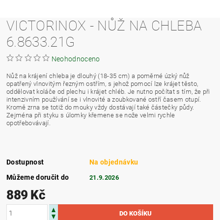
VICTORINOX - NŮŽ NA CHLEBA
6.8633.21G
Neohodnoceno
Nůž na krájení chleba je dlouhý (18-35 cm) a poměrné úzký nůž
opatřený vlnovitým řezným ostřím, s jehož pomocí lze krájet těsto,
oddělovat koláče od plechu i krájet chléb. Je nutno počítat s tím, že při
intenzivním používání se i vlnovité a zoubkované ostří časem otupí.
Kromě zrna se totiž do mouky vždy dostávají také částečky půdy.
Zejména při styku s úlomky křemene se nože velmi rychle
opotřebovávají.
Dostupnost
Na objednávku
Můžeme doručit do
21.9.2026
889 Kč