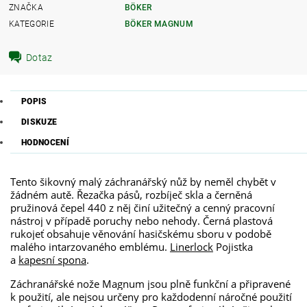
ZNAČKA
BÖKER
KATEGORIE
BÖKER MAGNUM
Dotaz
POPIS
DISKUZE
HODNOCENÍ
Tento šikovný malý záchranářský nůž by neměl chybět v
žádném autě. Řezačka pásů, rozbíječ skla a černěná
pružinová čepel 440 z něj činí užitečný a cenný pracovní
nástroj v případě poruchy nebo nehody. Černá plastová
rukojeť obsahuje věnování hasičskému sboru v podobě
malého intarzovaného emblému.
Linerlock
Pojistka
a
kapesní spona
.
Záchranářské nože Magnum jsou plně funkční a připravené
k použití, ale nejsou určeny pro každodenní náročné použití