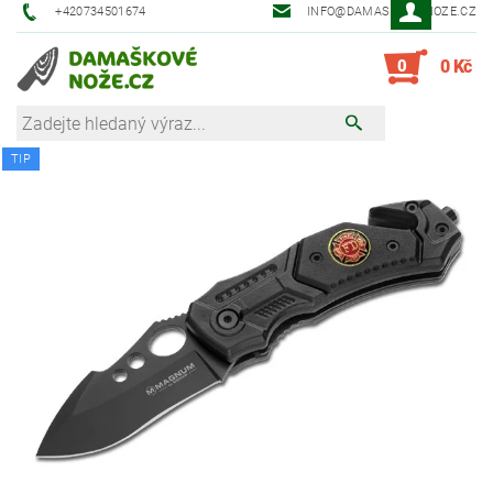
+420734501674
INFO@DAMASKOVE-NOZE.CZ
0
0 Kč
TIP