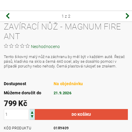
1
z 2
ZAVÍRACÍ NŮŽ - MAGNUM FIRE
ANT
Neohodnoceno
Tento šikovný malý nůž na záchranu by měl být v každém autě. Řezač
pásů, kladívko na sklo a černá 440 ocel, aby se dosáhlo pomoci v
případě poruchy nebo nehody. Černá plastová rukojeť se znakem.
Dostupnost
Na objednávku
Můžeme doručit do
21.9.2026
799 Kč
KÓD PRODUKTU
01RY409