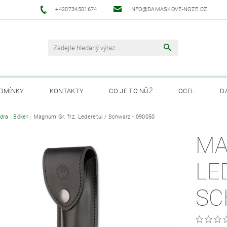
+420734501674
INFO@DAMASKOVE-NOZE.CZ
DMÍNKY
KONTAKTY
CO JE TO NŮŽ
OCEL
D
ANUFAKTURA SOLINGEN
dra
Böker
Magnum Gr. frz. Lederetui / Schwarz - 090050
MA
LE
SC