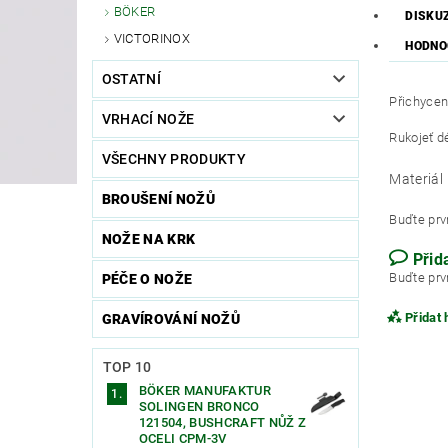
BÖKER
DISKU
VICTORINOX
HODNO
OSTATNÍ
Přichycení
VRHACÍ NOŽE
Rukojeť d
VŠECHNY PRODUKTY
Materiál
BROUŠENÍ NOŽŮ
Buďte prvn
NOŽE NA KRK
Přid
Buďte prvn
PÉČE O NOŽE
Přidat
GRAVÍROVÁNÍ NOŽŮ
TOP 10
BÖKER MANUFAKTUR
SOLINGEN BRONCO
121504, BUSHCRAFT NŮŽ Z
OCELI CPM-3V