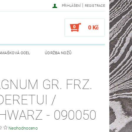
|
PŘIHLÁŠENÍ
REGISTRACE
0
0 Kč
AMAŠKOVÁ OCEL
ÚDRŽBA NOŽŮ
GNUM GR. FRZ.
DERETUI /
HWARZ - 090050
Neohodnoceno