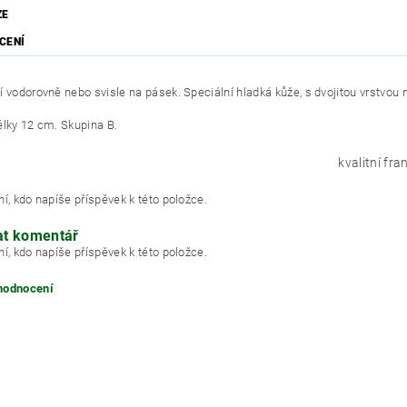
ZE
CENÍ
 vodorovně nebo svisle na pásek. Speciální hladká kůže, s dvojitou vrstvou n
élky 12 cm. Skupina B.
kvalitní fr
í, kdo napíše příspěvek k této položce.
at komentář
í, kdo napíše příspěvek k této položce.
 hodnocení