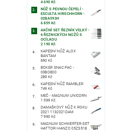
4 690 Kč
NŮŽ S PEVNOU ČEPELÍ -
ESCULTA HIRSCHHORN -
02BA593H
6 859 Kč
AKČNÍ SET ŘEZNÍK VELKÝ -
6 ŘEZNICKÝCH NOŽŮ S
Vlože
OCÍLKOU
2 190 Kč
KAPESNÍ NŮŽ ALOX
BANTAM
690 Kč
BOKER SNAC PAC -
03BO800
289 Kč
KAPESNÍ NŮŽ RAMBLER
749 Kč
MEČ - MAGNUM UNICORN
1 599 Kč
DAMAŠKOVÝ NŮŽ K ROKU
2021 1132021DAM
7 990 Kč
MAGNUM SCHWERTER-SET
HATTORI HANZO 05ZS518