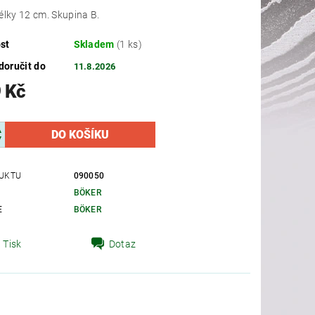
élky 12 cm. Skupina B.
st
Skladem
(1 ks)
oručit do
11.8.2026
 Kč
UKTU
090050
BÖKER
E
BÖKER
Tisk
Dotaz