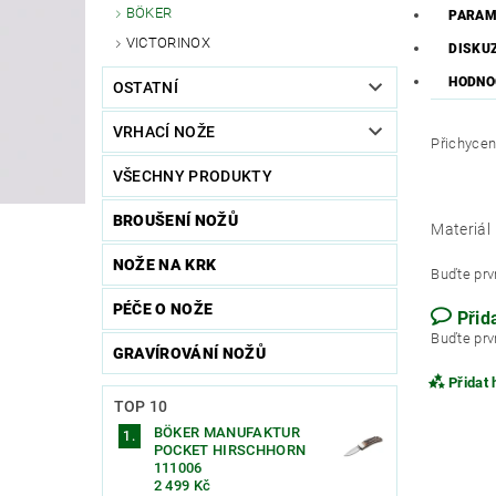
BÖKER
PARAM
VICTORINOX
DISKU
HODNO
OSTATNÍ
VRHACÍ NOŽE
Přichycení
VŠECHNY PRODUKTY
BROUŠENÍ NOŽŮ
Materiál
NOŽE NA KRK
Buďte prvn
PÉČE O NOŽE
Přid
Buďte prvn
GRAVÍROVÁNÍ NOŽŮ
Přidat
TOP 10
BÖKER MANUFAKTUR
POCKET HIRSCHHORN
111006
2 499 Kč