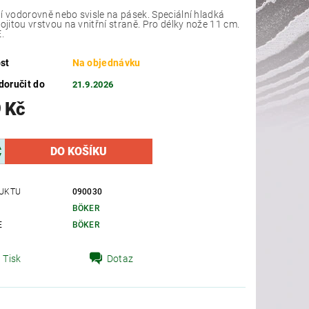
í vodorovně nebo svisle na pásek. Speciální hladká
itou vrstvou na vnitřní straně. Pro délky nože 11 cm.
.
st
Na objednávku
oručit do
21.9.2026
 Kč
UKTU
090030
BÖKER
E
BÖKER
Tisk
Dotaz