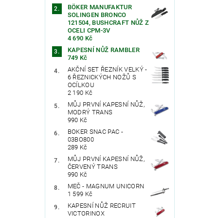
BÖKER MANUFAKTUR
SOLINGEN BRONCO
121504, BUSHCRAFT NŮŽ Z
OCELI CPM-3V
4 690 Kč
KAPESNÍ NŮŽ RAMBLER
749 Kč
AKČNÍ SET ŘEZNÍK VELKÝ -
Vlože
6 ŘEZNICKÝCH NOŽŮ S
OCÍLKOU
2 190 Kč
MŮJ PRVNÍ KAPESNÍ NŮŽ,
MODRÝ TRANS
990 Kč
BOKER SNAC PAC -
03BO800
289 Kč
MŮJ PRVNÍ KAPESNÍ NŮŽ,
ČERVENÝ TRANS
990 Kč
MEČ - MAGNUM UNICORN
1 599 Kč
KAPESNÍ NŮŽ RECRUIT
VICTORINOX