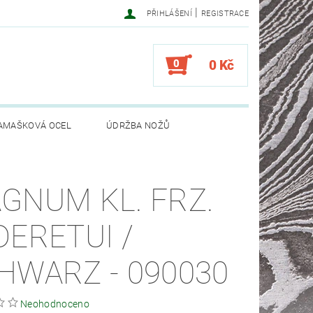
|
PŘIHLÁŠENÍ
REGISTRACE
0
0 Kč
AMAŠKOVÁ OCEL
ÚDRŽBA NOŽŮ
GNUM KL. FRZ.
DERETUI /
HWARZ - 090030
Neohodnoceno