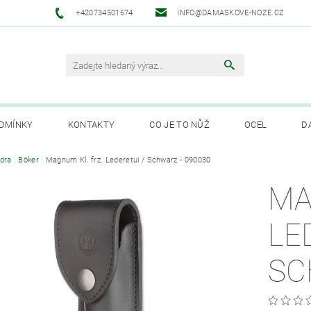
+420734501674
INFO@DAMASKOVE-NOZE.CZ
DMÍNKY
KONTAKTY
CO JE TO NŮŽ
OCEL
D
ANUFAKTURA SOLINGEN
dra
Böker
Magnum Kl. frz. Lederetui / Schwarz - 090030
MA
LE
SC