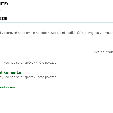
ETRY
ZE
CENÍ
 vodorovně nebo svisle na pásek. Speciální hladká kůže, s dvojitou vrstvou n
kvalitní fr
í, kdo napíše příspěvek k této položce.
at komentář
í, kdo napíše příspěvek k této položce.
 hodnocení