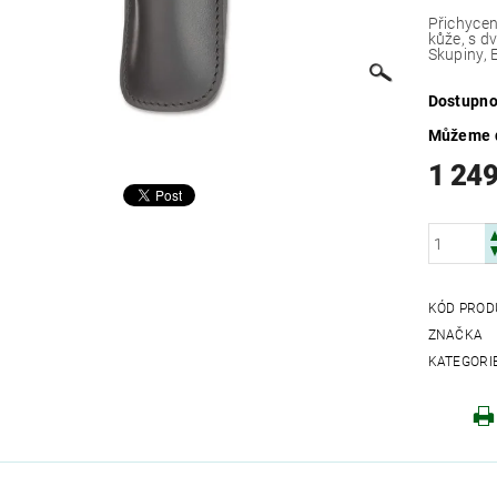
Přichycen
kůže, s dvoj
Skupiny, E
Dostupno
Můžeme d
1 249
KÓD PROD
ZNAČKA
KATEGORI