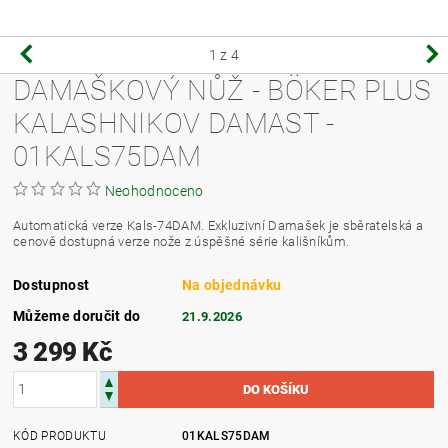
1
z 4
DAMAŠKOVÝ NŮŽ - BÖKER PLUS
KALASHNIKOV DAMAST -
01KALS75DAM
Neohodnoceno
Automatická verze Kals-74DAM. Exkluzivní Damašek je sběratelská a
cenově dostupná verze nože z úspěšné série kališníkům.
Dostupnost
Na objednávku
Můžeme doručit do
21.9.2026
3 299 Kč
KÓD PRODUKTU
01KALS75DAM