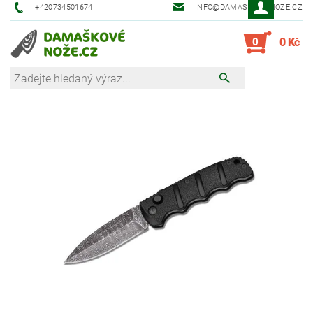
+420734501674
INFO@DAMASKOVE-NOZE.CZ
0
0 Kč