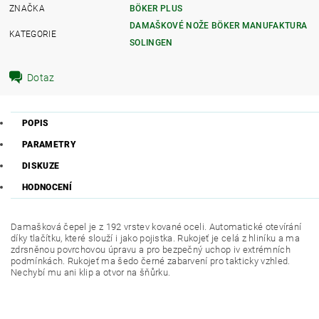
ZNAČKA
BÖKER PLUS
DAMAŠKOVÉ NOŽE BÖKER MANUFAKTURA
KATEGORIE
SOLINGEN
Dotaz
POPIS
PARAMETRY
DISKUZE
HODNOCENÍ
Damašková čepel je z 192 vrstev kované oceli. Automatické otevírání
díky tlačítku, které slouží i jako pojistka. Rukojeť je celá z hliníku a ma
zdrsněnou povrchovou úpravu a pro bezpečný uchop iv extrémních
podmínkách. Rukojeť ma šedo černé zabarvení pro takticky vzhled.
Nechybí mu ani klip a otvor na šňůrku.