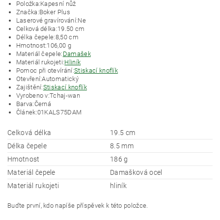
Položka:
Kapesní nůž
Značka:
Boker Plus
Laserové gravírování:
Ne
Celková délka:
19.50 cm
Délka čepele:
8,50 cm
Hmotnost:
106,00 g
Materiál čepele:
Damašek
Materiál rukojeti:
Hliník
Pomoc při otevírání:
Stiskací knoflík
Otevření:
Automatický
Zajištění:
Stiskací knoflík
Vyrobeno v:
Tchaj-wan
Barva:
Černá
Článek:
01KALS75DAM
Celková délka
19.5 cm
Délka čepele
8.5 mm
Hmotnost
186 g
Materiál čepele
Damašková ocel
Materiál rukojeti
hliník
Buďte první, kdo napíše příspěvek k této položce.