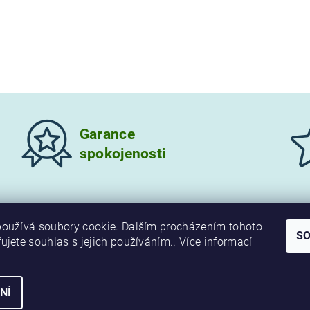
Garance
spokojenosti
oužívá soubory cookie. Dalším procházením tohoto
S
ujete souhlas s jejich používáním.. Více informací
NÍ