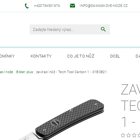
+420734501674
INFO@DAMASKOVE-NOZE.CZ
DMÍNKY
KONTAKTY
CO JE TO NŮŽ
OCEL
D
ANUFAKTURA SOLINGEN
rací nože
Böker plus
zavírací nůž - Tech Tool Carbon 1 - 01BO821
ZA
TE
1 