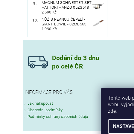
MAGNUM SCHWERTER-SET
HATTORI HANZO 05ZS518
2 690 Kč
NŮŽ S PEVNOU ČEPELÍ -
GIANT BOWIE - 02MB565
1 990 Kč
Dodání do 3 dnů
po celé ČR
INFORMACE PRO VÁS
Tento web p
Jak nakupovat
webu vyjadř
Obchodní podmínky
zde
.
Podmínky ochrany osobních údajů
NASTAVE