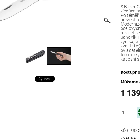
S Boker C
víceúčelo
Po téměř 
převést t
Modernizo
ocelových
rukojeti 
Sandvik 1
vynikajíc
kvalitní 
ovladatel
technický
kapesní 
Dostupno
Můžeme d
1 139
KÓD PROD
ZNAČKA