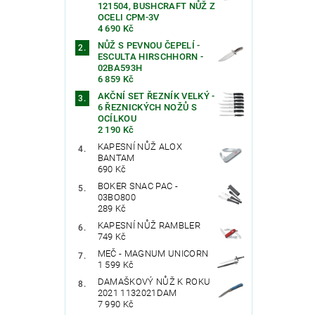
121504, BUSHCRAFT NŮŽ Z
OCELI CPM-3V
4 690 Kč
Vlože
NŮŽ S PEVNOU ČEPELÍ -
ESCULTA HIRSCHHORN -
02BA593H
6 859 Kč
AKČNÍ SET ŘEZNÍK VELKÝ -
6 ŘEZNICKÝCH NOŽŮ S
OCÍLKOU
2 190 Kč
KAPESNÍ NŮŽ ALOX
BANTAM
690 Kč
BOKER SNAC PAC -
03BO800
289 Kč
KAPESNÍ NŮŽ RAMBLER
749 Kč
MEČ - MAGNUM UNICORN
1 599 Kč
DAMAŠKOVÝ NŮŽ K ROKU
2021 1132021DAM
7 990 Kč