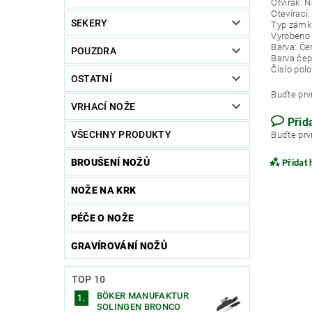
Otvírák: N
Otevírací
SEKERY
Typ zámku
Vyrobeno 
Barva: Če
POUZDRA
Barva čep
Číslo pol
OSTATNÍ
Buďte prvn
VRHACÍ NOŽE
Přid
VŠECHNY PRODUKTY
Buďte prvn
BROUŠENÍ NOŽŮ
Přidat
NOŽE NA KRK
PÉČE O NOŽE
GRAVÍROVÁNÍ NOŽŮ
TOP 10
BÖKER MANUFAKTUR
SOLINGEN BRONCO