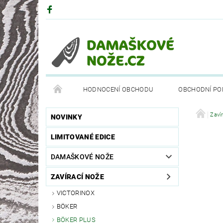
HODNOCENÍ OBCHODU
OBCHODNÍ PO
DRUHY OCELÍ
PARTNEŘI
BÖKEROVA M
Zaví
NOVINKY
LIMITOVANÉ EDICE
DAMAŠKOVÉ NOŽE
ZAVÍRACÍ NOŽE
VICTORINOX
BÖKER
BÖKER PLUS