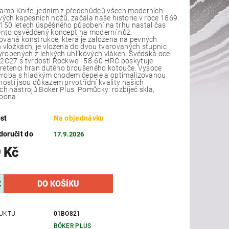
amp Knife, jedním z předchůdců všech moderních
vých kapesních nožů, začala naše historie v roce 1869.
150 letech úspěšného působení na trhu nastal čas
ento osvědčený koncept na moderní nůž.
vaná konstrukce, která je založena na pevných
 vložkách, je vložena do dvou tvarovaných stupnic
vyrobených z lehkých uhlíkových vláken. Švédská ocel
2C27 s tvrdostí Rockwell 58-60 HRC poskytuje
í retenci hran dutého broušeného kotouče. Vysoce
výroba s hladkým chodem čepele a optimalizovanou
ností jsou důkazem prvotřídní kvality našich
ch nástrojů Boker Plus. Pomůcky: rozbíječ skla,
spona.
st
Na objednávku
oručit do
17.9.2026
 Kč
UKTU
01BO821
BÖKER PLUS