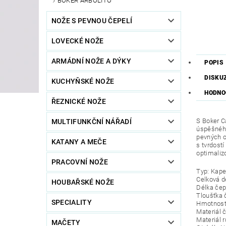
BÖKER ARBOLITO
NOŽE S PEVNOU ČEPELÍ
LOVECKÉ NOŽE
ARMÁDNÍ NOŽE A DÝKY
POPIS
DISKU
KUCHYŇSKÉ NOŽE
HODNO
ŘEZNICKÉ NOŽE
S Boker C
MULTIFUNKČNÍ NÁŘADÍ
úspěšného
pevných o
KATANY A MEČE
s tvrdost
optimaliz
PRACOVNÍ NOŽE
Typ: Kape
Celková d
HOUBAŘSKÉ NOŽE
Délka čep
Tloušťka 
SPECIALITY
Hmotnost
Materiál 
Materiál r
MAČETY