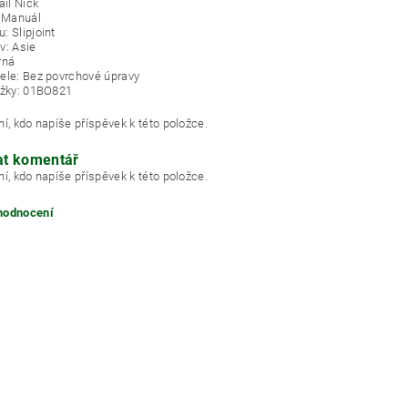
ail Nick
: Manuál
: Slipjoint
v: Asie
rná
ele: Bez povrchové úpravy
ožky: 01BO821
í, kdo napíše příspěvek k této položce.
at komentář
í, kdo napíše příspěvek k této položce.
 hodnocení