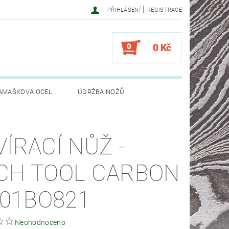
|
PŘIHLÁŠENÍ
REGISTRACE
0
0 Kč
AMAŠKOVÁ OCEL
ÚDRŽBA NOŽŮ
VÍRACÍ NŮŽ -
CH TOOL CARBON
- 01BO821
Neohodnoceno