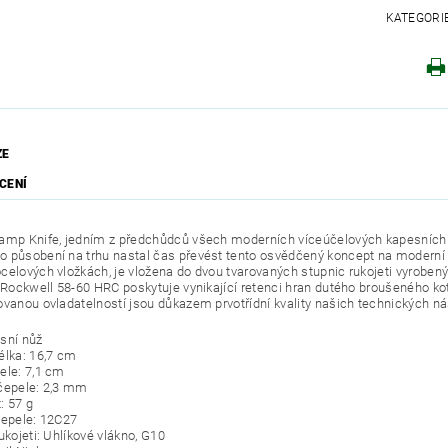
KATEGORI
ZE
CENÍ
amp Knife, jedním z předchůdců všech moderních víceúčelových kapesních n
 působení na trhu nastal čas převést tento osvědčený koncept na moderní 
celových vložkách, je vložena do dvou tvarovaných stupnic rukojeti vyroben
í Rockwell 58-60 HRC poskytuje vynikající retenci hran dutého broušeného k
ovanou ovladatelností jsou důkazem prvotřídní kvality našich technických ná
sní nůž
élka: 16,7 cm
ele: 7,1 cm
čepele: 2,3 mm
: 57 g
čepele: 12C27
ukojeti: Uhlíkové vlákno, G10