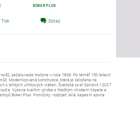
E
BÖKER PLUS
Tisk
Dotaz
ožů, začala naše historie v roce 1869. Po téměř 150 letech
nůž. Modernizovaná konstrukce, která je založena na
ých z lehkých uhlíkových vláken. Švédská ocel Sandvik 12C27
otouče. Vysoce kvalitní výroba s hladkým chodem čepele a
strojů Boker Plus. Pomůcky: rozbíječ skla, kapesní spona.