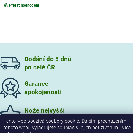
Přidat hodnocení
Dodání do 3 dnů
po celé ČR
Garance
spokojenosti
Vložením hodnocení souhlasíte s
podmínkami ochrany
osobních údajů
Nože nejvyšší
kvality
Tento web používá soubory cookie. Dalším procházením
tohoto webu vyjadřujete souhlas s jejich používáním.. Více