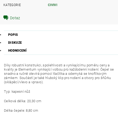
KATEGORIE
CIVIVI
Dotaz
POPIS
DISKUZE
HODNOCENÍ
Díky robustní konstrukci, spolehlivosti a vynikajícímu poměru ceny a
kvality je Elementum vynikající volbou pro každodenní nošení. Čepel se
snadno a ručně otevírá pomocí tlačítka a odemyká se knoflíkovým
zámkem. Součástí je také hluboký klip pro nošení a otvory pro šňůrku
(sklápěcí/vlevo a vpravo).
Typ: kapesní nůž
Celková délka: 20,30 cm
Délka čepele: 8,80 cm