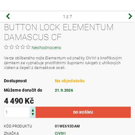
1
z 7
BUTTON LOCK ELEMENTUM
DAMASCUS CF
Neohodnoceno
Verze oblíbeného nože Elementum od značky CIVIVI s knoflíkovým
zámkem se vyznačuje prvotřídními šupinami rukojeti z uhlíkových
vláken a čepelí z damaškové oceli.
Dostupnost
Na objednávku
Můžeme doručit do
21.9.2026
4 490 Kč
KÓD PRODUKTU
01WE693DAM
ZNAČKA
CIVIVI