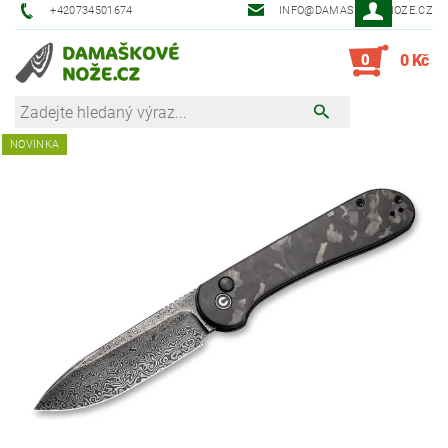
+420734501674
INFO@DAMASKOVE-NOZE.CZ
0
0 Kč
NOVINKA