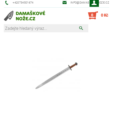
+420734501674
INFO@DAMASKOVE-NOZE.CZ
0
0 Kč