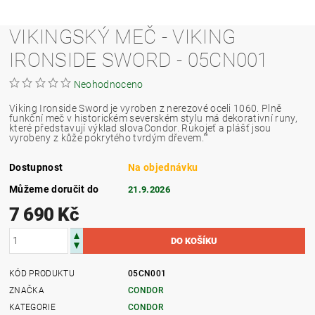
VIKINGSKÝ MEČ - VIKING
IRONSIDE SWORD - 05CN001
Neohodnoceno
Viking Ironside Sword je vyroben z nerezové oceli 1060. Plně
funkční meč v historickém severském stylu má dekorativní runy,
které představují výklad slovaCondor. Rukojeť a plášť jsou
vyrobeny z kůže pokrytého tvrdým dřevem.""
Dostupnost
Na objednávku
Můžeme doručit do
21.9.2026
7 690 Kč
KÓD PRODUKTU
05CN001
ZNAČKA
CONDOR
KATEGORIE
CONDOR