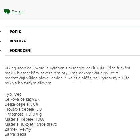
Dotaz
POPIS
DISKUZE
HODNOCENÍ
Viking Ironside Sword je vyroben z nerezové oceli 1060. Plně funkční
meč v historickém severském stylu má dekorativní runy, které
představují výklad slovaCondor. Rukojeť a plášť jsou vyrobeny z kůže
pokrytého tvrdým dřevem.
Typ: Meč
Celková délka: 92,7
Délka čepele: 76,8
Tloušťka čepele: 5,0
Hmotnost: 1,810,0 g
Materiál čepele: 1060
Materiál rukojeti: tvrdé dřevo
Zámek: Pevný
Barva: šedá