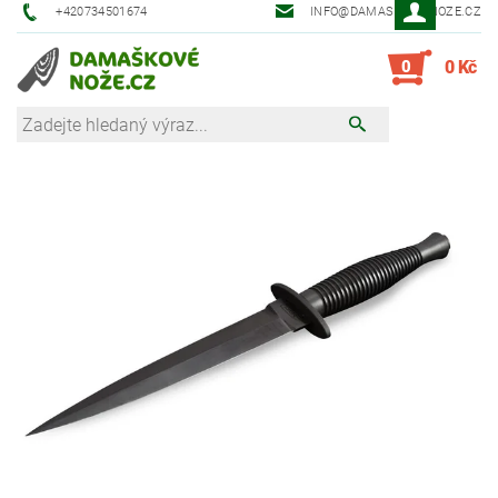
+420734501674
INFO@DAMASKOVE-NOZE.CZ
0
0 Kč