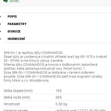
Dotaz
POPIS
PARAMETRY
DISKUZE
HODNOCENÍ
399-OK-1 je replikou dýky COMMANDOS.
Čepel dýky je vyrobena je z kvalitní uhlíkaté oceli typ GR 1070 s tvrdostí
55 - 57HRc a má klínový výbrus, černěná.
Střenka dýky COMMANDOS je kovová s drážkováním zakončená
záštitou, která zabraňuje sklouznutí ruky. Počet funkcí: 1
Dýka 399-OK-1 COMMANDOS je dodávána v černém koženém
pouzdře. Dýka 399-OK-1 COMMANDOS patří mezi originální výrobky
firmy Mikov s.r.o. Mikulášovice.
Délka čepele (mm)
165
Délka nože (mm)
285
Hmotnost
0.30 kg
Materiál čepele
uhlíková ocel 12 071 55-58 HRc