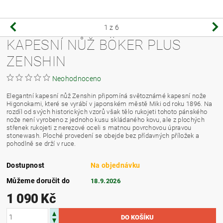
1
z 6
KAPESNÍ NŮŽ BÖKER PLUS
ZENSHIN
Neohodnoceno
Elegantní kapesní nůž Zenshin připomíná světoznámé kapesní nože
Higonokami, které se vyrábí v japonském městě Miki od roku 1896. Na
rozdíl od svých historických vzorů však tělo rukojeti tohoto pánského
nože není vyrobeno z jednoho kusu skládaného kovu, ale z plochých
střenek rukojeti z nerezové oceli s matnou povrchovou úpravou
stonewash. Ploché provedení se obejde bez přídavných příložek a
pohodlně se drží v ruce.
Dostupnost
Na objednávku
Můžeme doručit do
18.9.2026
1 090 Kč