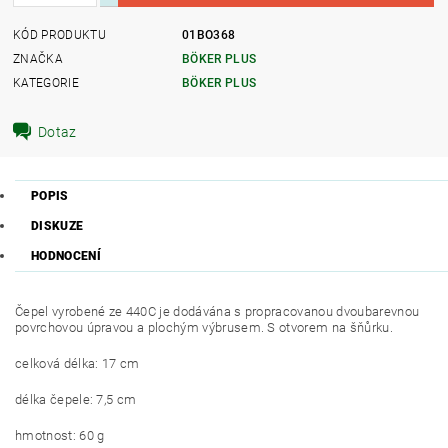
KÓD PRODUKTU
01BO368
ZNAČKA
BÖKER PLUS
KATEGORIE
BÖKER PLUS
Dotaz
POPIS
DISKUZE
HODNOCENÍ
Čepel vyrobené ze 440C je dodávána s propracovanou dvoubarevnou
povrchovou úpravou a plochým výbrusem. S otvorem na šňůrku.
celková délka: 17 cm
délka čepele: 7,5 cm
hmotnost: 60 g