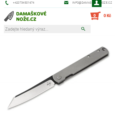
+420734501674
INFO@DAMASKOVE-NOZE.CZ
0
0 Kč