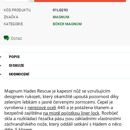
KÓD PRODUKTU
01LG293
ZNAČKA
MAGNUM
KATEGORIE
BÖKER MAGNUM
Dotaz
POPIS
DISKUZE
HODNOCENÍ
Magnum Hades Rescue je kapesní nůž se vzrušujícím
designem rukojeti, který okamžitě upoutá pozornost díky
zeleným lebkám s jasně červenými zornicemi. Čepel je
vyrobena z
nerezové oceli
440 a je potažena titanem a
bezpečně zajištěna
na místě pojistkou liner lock
. Rozbíječ
skla a rozkládací řezačka pásu jsou základními vlastnostmi
záchranářského nože, který oddálí setkání s Hádem o něco
déle. S
klipem
.