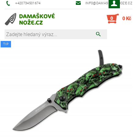
+420734501674
INFO@DAMASKOVE-NOZE.CZ
0
0 Kč
TIP