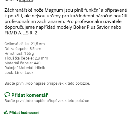
Záchranářské nože Magnum jsou plně funkční a připravené
k použití, ale nejsou určeny pro každodenní náročné použití
profesionálním záchranářem. Pro profesionální uživatele
doporučujeme například modely Boker Plus Savior nebo
FKMD A.L.S.R. 2.
Celková délka
:
21,5
cm
Délka čepele:
8,5
cm
Hmotnost
:
155 g
Tloušťka čepele
:
2,8
mm
Materiál čepele
:
440
Rukojeť
Materiál: Hliník
Lock
:
Liner
Lock
Buďte první, kdo napíše příspěvek k této položce.
Přidat komentář
Buďte první, kdo napíše příspěvek k této položce.
Přidat hodnocení