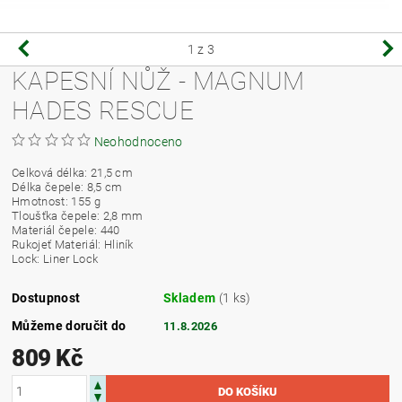
1
z 3
KAPESNÍ NŮŽ - MAGNUM
HADES RESCUE
Neohodnoceno
Celková délka
:
21,5
cm
Délka čepele:
8,5
cm
Hmotnost
:
155 g
Tloušťka čepele
:
2,8
mm
Materiál čepele
:
440
Rukojeť
Materiál: Hliník
Lock
:
Liner
Lock
Dostupnost
Skladem
(1 ks)
Můžeme doručit do
11.8.2026
809 Kč