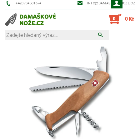
+420734501674
INFO@DAMASKOVE-NOZE.CZ
0
0 Kč