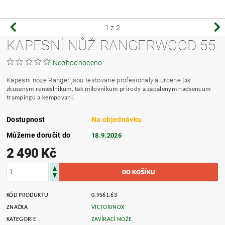
1
z 2
KAPESNÍ NŮŽ RANGERWOOD 55
Neohodnoceno
Kapesni noze Ranger jsou testovane profesionaly a urcene
jak
zkusenym remeslnikum
, tak milovnikum prirody a zapalenym nadsencum
trampingu a kempovani.
Dostupnost
Na objednávku
Můžeme doručit do
18.9.2026
2 490 Kč
KÓD PRODUKTU
0.9561.63
ZNAČKA
VICTORINOX
KATEGORIE
ZAVÍRACÍ NOŽE