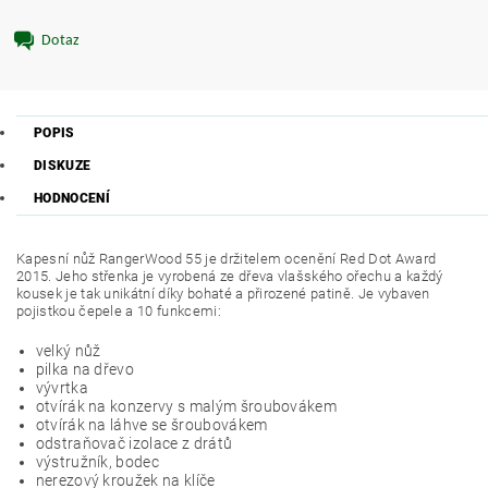
Dotaz
POPIS
DISKUZE
HODNOCENÍ
Kapesní nůž RangerWood 55 je držitelem ocenění Red Dot Award
2015. Jeho střenka je vyrobená ze
dřeva vlašského ořechu a každý
kousek je tak unikátní díky bohaté a přirozené patině. J
e vybaven
pojistkou čepele a 10 funkcemi:
velký nůž
pilka na dřevo
vývrtka
otvírák na konzervy s malým šroubovákem
otvírák na láhve se šroubovákem
odstraňovač izolace z drátů
výstružník, bodec
nerezový kroužek na klíče