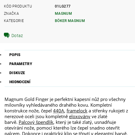
KÓD PRODUKTU
01LG277
ZNAČKA
MAGNUM
KATEGORIE
BÖKER MAGNUM
Dotaz
POPIS
PARAMETRY
DISKUZE
HODNOCENÍ
Magnum Gold Finger je perfektní kapesní nůž pro všechny
milovníky vyhledávaného drahého kovu. Kompletní
konstrukce nože, čepel
440A
,
framelock
a střenky rukojeti z
nerezové oceli jsou kompletně
eloxovány
ve zlaté
barvě.
Palcový špendlík
, který je také zlatý, usnadňuje
otevírání nože, pomocí kterého lze čepel snadno otevřít
palcem. Dokonce i
praktický klip
se třpytí v elegantní barvě.