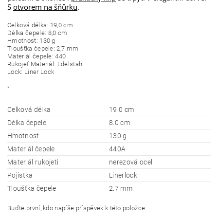
S
otvorem na šňůrku
.
Celková délka
:
19,0
cm
Délka čepele:
8,0
cm
Hmotnost
: 130 g
Tloušťka čepele
:
2,7
mm
Materiál čepele
:
440
Rukojeť
Materiál
:
Edelstahl
Lock
:
Liner
Lock
"
Celková délka
19.0 cm
Délka čepele
8.0 cm
Hmotnost
130 g
Materiál čepele
440A
Materiál rukojeti
nerezová ocel
Pojistka
Linerlock
Tloušťka čepele
2.7 mm
Buďte první, kdo napíše příspěvek k této položce.