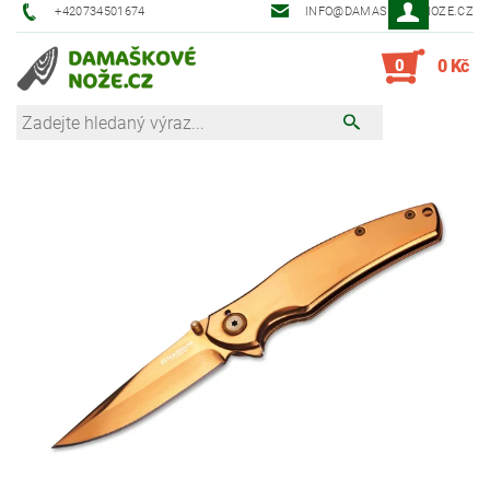
+420734501674
INFO@DAMASKOVE-NOZE.CZ
0
0 Kč