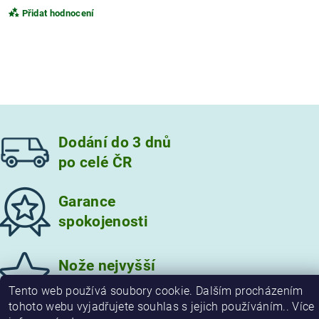
Přidat hodnocení
Dodání do 3 dnů
po celé ČR
Garance
spokojenosti
Vložením hodnocení souhlasíte s
podmínkami ochrany
osobních údajů
Nože nejvyšší
kvality
Tento web používá soubory cookie. Dalším procházením
tohoto webu vyjadřujete souhlas s jejich používáním.. Více