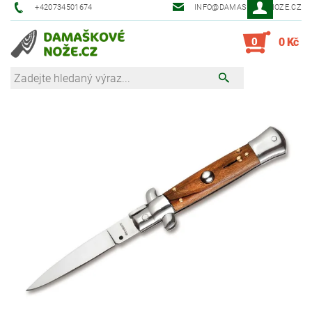
+420734501674
INFO@DAMASKOVE-NOZE.CZ
0
0 Kč