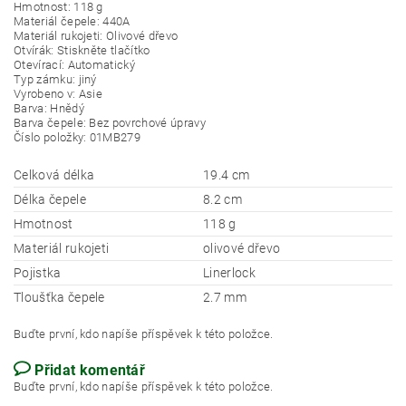
Hmotnost: 118 g
Materiál čepele: 440A
Materiál rukojeti: Olivové dřevo
Otvírák: Stiskněte tlačítko
Otevírací: Automatický
Typ zámku: jiný
Vyrobeno v: Asie
Barva: Hnědý
Barva čepele: Bez povrchové úpravy
Číslo položky: 01MB279
Celková délka
19.4 cm
Délka čepele
8.2 cm
Hmotnost
118 g
Materiál rukojeti
olivové dřevo
Pojistka
Linerlock
Tloušťka čepele
2.7 mm
Buďte první, kdo napíše příspěvek k této položce.
Přidat komentář
Buďte první, kdo napíše příspěvek k této položce.