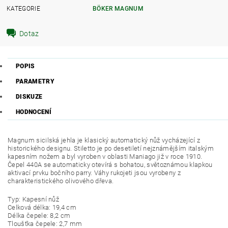
KATEGORIE
BÖKER MAGNUM
Dotaz
POPIS
PARAMETRY
DISKUZE
HODNOCENÍ
Magnum sicilská jehla je klasický automatický nůž vycházející z
historického designu. Stiletto je po desetiletí nejznámějším italským
kapesním nožem a byl vyroben v oblasti Maniago již v roce 1910.
Čepel 440A se automaticky otevírá s bohatou, světoznámou klapkou
aktivací prvku bočního parry. Váhy rukojeti jsou vyrobeny z
charakteristického olivového dřeva.
Typ: Kapesní nůž
Celková délka: 19,4 cm
Délka čepele: 8,2 cm
Tloušťka čepele: 2,7 mm