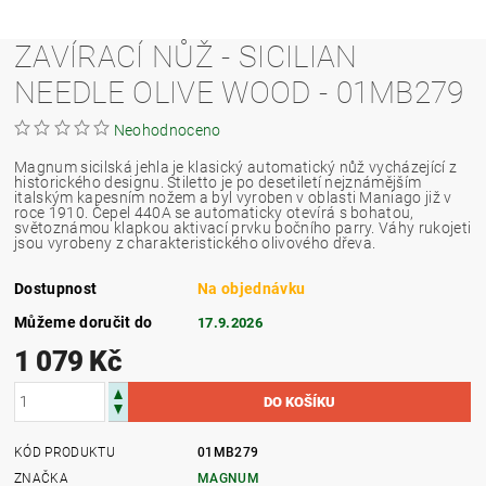
ZAVÍRACÍ NŮŽ - SICILIAN
NEEDLE OLIVE WOOD - 01MB279
Neohodnoceno
Magnum sicilská jehla je klasický automatický nůž vycházející z
historického designu. Stiletto je po desetiletí nejznámějším
italským kapesním nožem a byl vyroben v oblasti Maniago již v
roce 1910. Čepel 440A se automaticky otevírá s bohatou,
světoznámou klapkou aktivací prvku bočního parry. Váhy rukojeti
jsou vyrobeny z charakteristického olivového dřeva.
Dostupnost
Na objednávku
Můžeme doručit do
17.9.2026
1 079 Kč
KÓD PRODUKTU
01MB279
ZNAČKA
MAGNUM