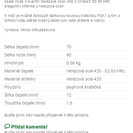
čepel nože z kvalitní nerezové oceli 420 o tvrdosti 52-55 HRc
elegantní střenka z nerezové oceli
K noži je možné dokoupit dárkovou kovovou krabičku PDK1 a tím z
tohoto nože udělat krásný dárek pro vaše přátele a rodinu.
Výrobce: Mikov Mikulášovice
Délka čepele (mm)
70
Délka nože (mm)
90
Hmotnost
0.06 kg
Materiál čepele
nerezová ocel 420 - 52-55 HRc
Materiál střenky
nerezová ocel 420
Pouzdro
papírová krabička
Šířka čepele (mm)
12
Tloušťka čepele (mm)
1.6
Buďte první, kdo napíše příspěvek k této položce.
Přidat komentář
Buďte první, kdo napíše příspěvek k této položce.