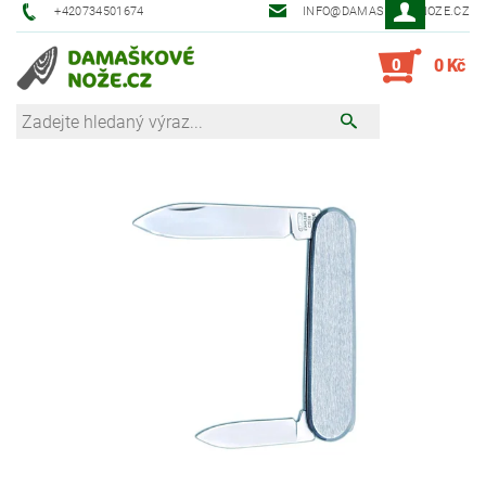
+420734501674
INFO@DAMASKOVE-NOZE.CZ
0
0 Kč