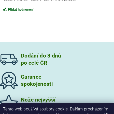
Přidat hodnocení
Dodání do 3 dnů
po celé ČR
Garance
spokojenosti
Vložením hodnocení souhlasíte s
podmínkami ochrany
osobních údajů
Nože nejvyšší
kvality
Tento web používá soubory cookie. Dalším procházením