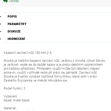
Dotaz
POPIS
PARAMETRY
DISKUZE
HODNOCENÍ
Kapesní zavírací nůž 100-NN-2 A
Stovka je tradiční kapesní zavírací nůž. Jednou z mnoha výhod Stovky
je velikost, vejde se do každé kapsy a je proto ideálním společníkem
pro každou příležitost. Příkladem využití může být táboření, krájení
potravin, využití v přírodě nebo při práci na zahradě. Zavírací nůž
Stovka je kvalitní výrobek nožířské firmy Mikov, která sídlí v srdci
Českého Švýcarska ve městě Mikulášovice.
Počet funkcí: 2
Vybavení:
čepel, malá čepel
Materiál: