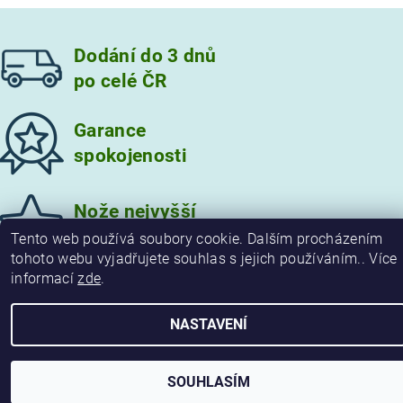
Dodání do 3 dnů
po celé ČR
Garance
spokojenosti
Vložením hodnocení souhlasíte s
podmínkami ochrany
osobních údajů
Nože nejvyšší
kvality
Tento web používá soubory cookie. Dalším procházením
tohoto webu vyjadřujete souhlas s jejich používáním.. Více
informací
zde
.
2026 © damaskove-noze.cz, všechna práva vyhrazena
NASTAVENÍ
Vytvořil Shoptet
SOUHLASÍM