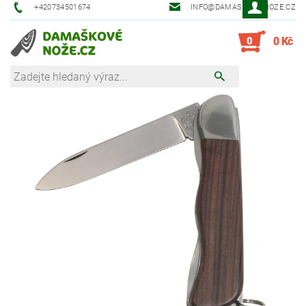
+420734501674
INFO@DAMASKOVE-NOZE.CZ
0
0 Kč