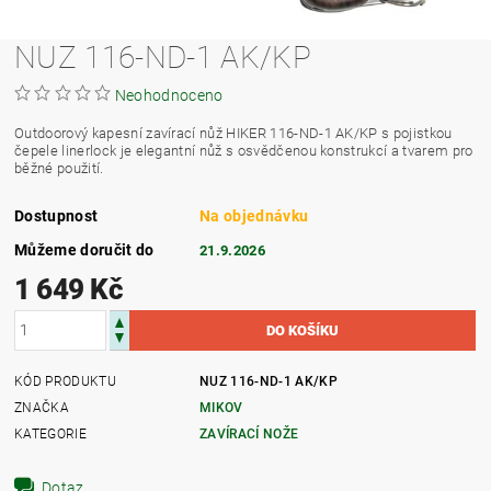
NUZ 116-ND-1 AK/KP
Neohodnoceno
Outdoorový kapesní zavírací nůž HIKER 116-ND-1 AK/KP s pojistkou
čepele linerlock je elegantní nůž s osvědčenou konstrukcí a tvarem pro
běžné použití.
Dostupnost
Na objednávku
Můžeme doručit do
21.9.2026
1 649 Kč
KÓD PRODUKTU
NUZ 116-ND-1 AK/KP
ZNAČKA
MIKOV
KATEGORIE
ZAVÍRACÍ NOŽE
Dotaz