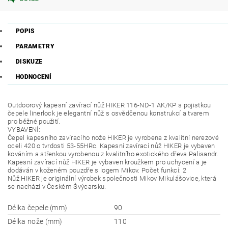
POPIS
PARAMETRY
DISKUZE
HODNOCENÍ
Outdoorový kapesní zavírací nůž HIKER 116-ND-1 AK/KP s pojistkou
čepele linerlock je elegantní nůž s osvědčenou konstrukcí a tvarem
pro běžné použití.
VYBAVENÍ:
Čepel kapesního zavíracího nože HIKER je vyrobena z kvalitní nerezové
oceli 420 o tvrdosti 53-55HRc. Kapesní zavírací nůž HIKER je vybaven
kováním a střenkou vyrobenou z kvalitního exotického dřeva Palisandr.
Kapesní zavírací nůž HIKER je vybaven kroužkem pro uchycení a je
dodáván v koženém pouzdře s logem Mikov. Počet funkcí: 2
Nůž HIKER je originální výrobek společnosti Mikov Mikulášovice, která
se nachází v Českém Švýcarsku.
Délka čepele (mm)
90
Délka nože (mm)
110